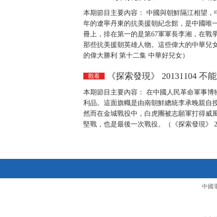
本期節目主要內容： 中國與朝鮮隔江相望，
年的遼寧丹東的抗美援朝紀念館，是中國唯
冊上，排在第一的是第67軍軍長李湘，在戰
那些抗美援朝英雄人物。這些偉大的中華兒女永
的偉大勝利 第十二集 中華好兒女）
《探索發現》 20131104
觀看
本期節目主要內容： 在中國人民革命軍事博
利品。這面旗幟是由南朝鮮總統李承晚親自授予
然而在金城戰役中，白虎團被志願軍打得威
堅戰，也是最後一次戰役。（《探索發現》 20
中國