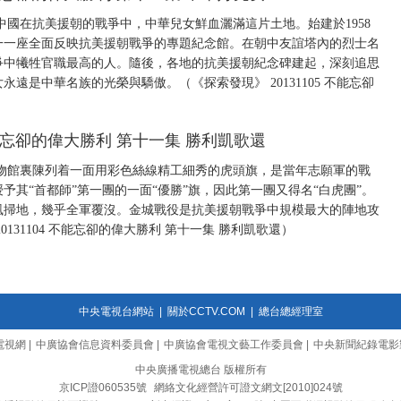
中國在抗美援朝的戰爭中，中華兒女鮮血灑滿這片土地。始建於1958
一一座全面反映抗美援朝戰爭的專題紀念館。在朝中友誼塔內的烈士名
爭中犧牲官職最高的人。隨後，各地的抗美援朝紀念碑建起，深刻追思
遠是中華名族的光榮與驕傲。（《探索發現》 20131105 不能忘卻
 不能忘卻的偉大勝利 第十一集 勝利凱歌還
物館裏陳列着一面用彩色絲線精工細秀的虎頭旗，是當年志願軍的戰
其“首都師”第一團的一面“優勝”旗，因此第一團又得名“白虎團”。
風掃地，幾乎全軍覆沒。金城戰役是抗美援朝戰爭中規模最大的陣地攻
131104 不能忘卻的偉大勝利 第十一集 勝利凱歌還）
中央電視台網站
|
關於CCTV.COM
|
總台總經理室
電視網
|
中廣協會信息資料委員會
|
中廣協會電視文藝工作委員會
|
中央新聞紀錄電影
中央廣播電視總台 版權所有
京ICP證060535號
網絡文化經營許可證文網文[2010]024號