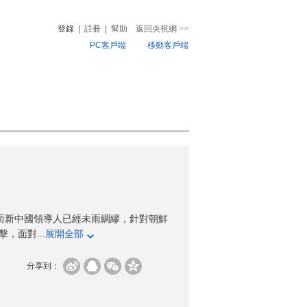
登錄
|
註冊
|
幫助
返回央視網
>>
PC客戶端
移動客戶端
音
熱榜
微視頻
兒
音樂
體育賽事
農業農村
。而新中國領導人已經未雨綢繆，針對朝鮮
，面對...
展開全部
分享到：