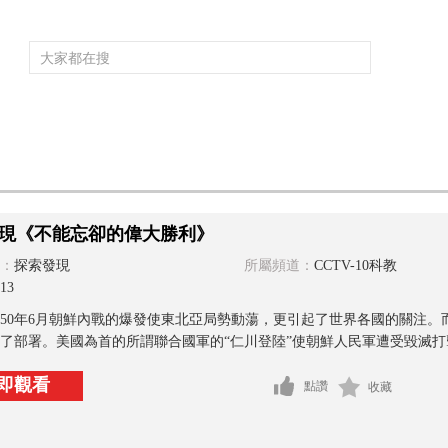
頻道大全
欄目大全
片庫
4K專區
聽
育
電影
國防軍事
電視劇
紀錄
科教
戲曲
社會與法
少
現《不能忘卻的偉大勝利》
：
探索發現
所屬頻道：
CCTV-10科教
13
950年6月朝鮮內戰的爆發使東北亞局勢動蕩，更引起了世界各國的關注
了部署。美國為首的所謂聯合國軍的“仁川登陸”使朝鮮人民軍遭受毀滅打擊
即觀看
點讚
收藏