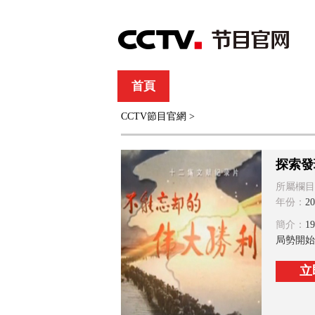
首頁
直播
節目單
CCTV節目官網
>
綜合
新聞
財經
綜藝
中文國際
體
探索發
所屬欄目
年份：
20
簡介：
1
局勢開始
立