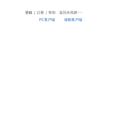
登錄
|
註冊
|
幫助
返回央視網
>>
PC客戶端
移動客戶端
音
熱榜
微視頻
兒
音樂
體育賽事
農業農村