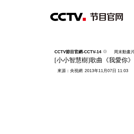
首頁
直播
節目單
綜合
新聞
財經
綜藝
中文國際
體
CCTV節目官網-CCTV-14
周末動畫
[小小智慧樹]歌曲《我愛你》 20
來源：
央視網
2013年11月07日 11:03