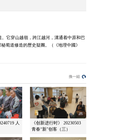
2013-09-24 18:33:12
《地理中国》 20130923
神秘的歌谣 上
道。它穿山越嶺，跨江越河，溝通着中原和巴
探秘蜀道修造的歷史疑團。（《地理中國》
2013-09-23 18:28:57
《地理中国》 20130922
三秦探秘-深谷奇窟
換一組
2013-09-22 18:09:41
《地理中国》 20130921
三秦探秘-百洞之谜
2013-09-21 18:12:35
40719 人
《创新进行时》 20230503
青春“新”创客（三）
《地理中国》 20130920
三秦探秘-神奇的瀵泉 下