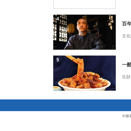
4
百
文化
5
一醋
生財
中國