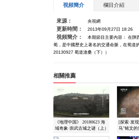
視頻簡介
欄目介紹
來源：
央視網
更新時間：
2013年09月27日 18:26
視頻簡介：
本期節目主要內容： 在
蜀，是中國歷史上著名的交通命脈，在蜀道
20130927 蜀道滄桑（下））
相關推薦
《地理中国》 20180623 海
[探索·发
域奇象·崇武古城之谜（上）
马”铭文的