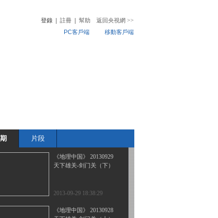
山水奇观 险地异象
登錄
|
註冊
|
幫助
返回央視網
>>
PC客戶端
移動客戶端
2013-10-02 18:46:15
《地理中国》 20131001
音
熱榜
山水奇观-雨林仙草
微視頻
兒
音樂
體育賽事
農業農村
2013-10-01 18:21:11
《地理中国》 20130930
山水奇观 河谷秘境
期
片段
2013-09-30 18:32:45
《地理中国》 20130929
天下雄关-剑门关（下）
2013-09-29 18:38:29
《地理中国》 20130928