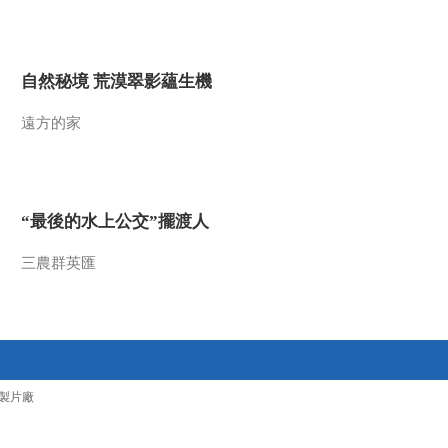
2013-09-12 20:12:09
《地理中国》 20130911
自然秘境 荒漠翠影蘊生機
地球家园-洞穴“幽灵”
遠方的家
2013-09-11 18:33:52
《地理中国》 20130910
地球家园 圣迹村往事
“最後的水上公交”擺渡人
2013-09-10 18:40:37
三農群英匯
《地理中国》 20130909
地球家园-山谷追踪
2013-09-09 18:12:22
《地理中国》 20130908
製片廠
地球家园-莽山寻蛇记 下