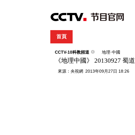
首頁
直播
節目單
綜合
新聞
財經
綜藝
中文國際
體
CCTV-10科教頻道
地理·中國
《地理中國》 20130927 
來源：
央視網
2013年09月27日 18:26