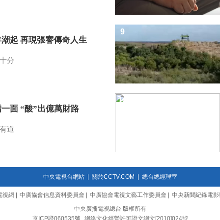
9
年潮起 再現張謇傳奇人生
十分
10
一面 “酸”出億萬財路
有道
中央電視台網站
|
關於CCTV.COM
|
總台總經理室
電視網
|
中廣協會信息資料委員會
|
中廣協會電視文藝工作委員會
|
中央新聞紀錄電影
中央廣播電視總台 版權所有
京ICP證060535號
網絡文化經營許可證文網文[2010]024號