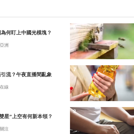
6
國為何盯上中國光模塊？
亞洲
7
語引流？午夜直播間亂象
在線
8
I雙星”上空有何新本領？
關注