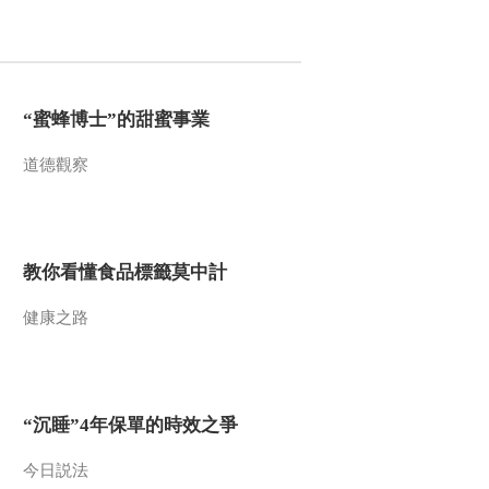
2013-09-16 18:17:09
《地理中国》 20130915
高原魔鬼城
“蜜蜂博士”的甜蜜事業
2013-09-15 18:49:54
道德觀察
《地理中国》 20130914
地球家园-深山来客
教你看懂食品標籤莫中計
2013-09-14 18:32:38
健康之路
《地理中国》 20130913
地球家园-寻找倒刺鲃
2013-09-13 18:36:24
“沉睡”4年保單的時效之爭
《地理中国》 20130912
地球家园-唐家河谜案
今日説法