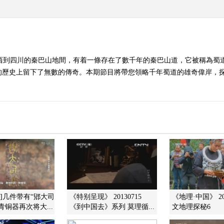
陝西到四川的秦巴山地間，有着一條存在了數千年的秦巴山道，它被稱為蜀
的歷史上留下了無數的傳奇。本期節目將帶您領略千年蜀道的雄奇偉岸，
现]几件带有“郳大司
《特别呈现》 20130715
《地理·中国》 202
青铜器再次将大...
《到中国去》系列 莫理循...
文地理探秘6