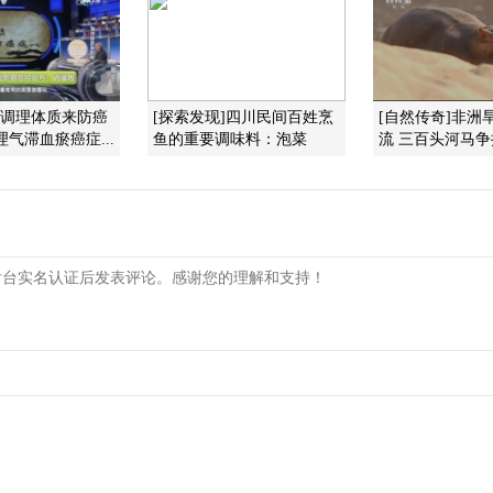
]调理体质来防癌
[探索发现]四川民间百姓烹
[自然传奇]非洲
理气滞血瘀癌症...
鱼的重要调味料：泡菜
流 三百头河马