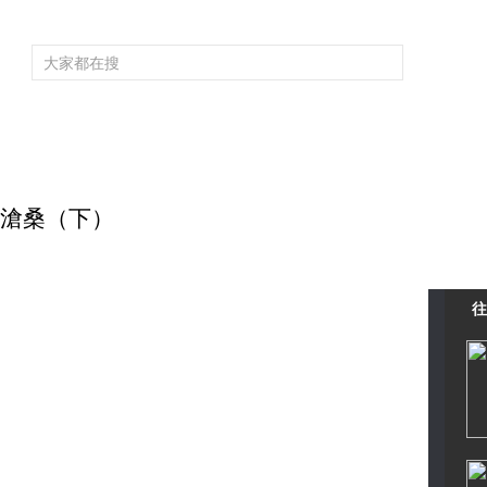
頻道大全
欄目大全
片庫
4K專區
聽
育
電影
國防軍事
電視劇
紀錄
科教
戲曲
社會與法
少
蜀道滄桑（下）
往