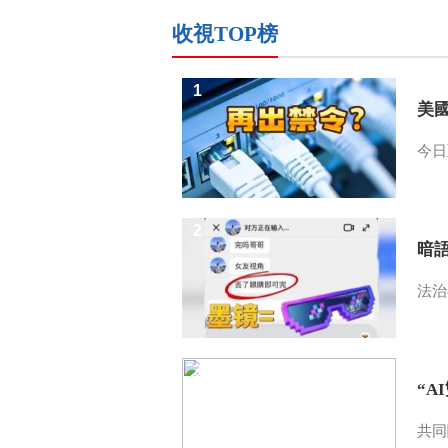
收視TOP榜
1
美
今日
2
暗
法治
3
“A
共同