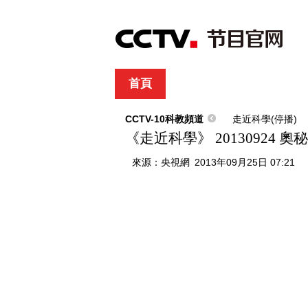
首頁
直播
節目單
綜合
新聞
財經
綜藝
中文國際
體
CCTV-10科教頻道
走近科學(停播)
《走近科學》 20130924 
來源：
央視網
2013年09月25日 07:21