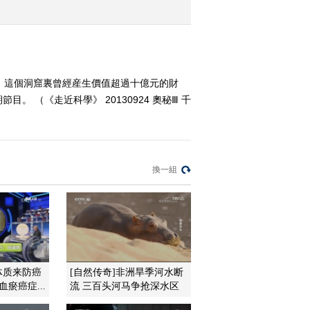
2013-09-19 01:18:44
《走近科学》 20130917
奥秘Ⅲ 天池怪兽
，這個洞窟裏曾經産生價值超過十億元的財
（《走近科學》 20130924 奧秘Ⅲ 千
2013-09-17 21:56:27
《走近科学》 20130916
奥秘Ⅲ 追踪喀纳斯水怪
換一組
2013-09-17 05:35:16
《走近科学》 20130912
奥秘Ⅲ 大墓悬疑
2013-09-12 21:49:09
体质来防癌
[自然传奇]非洲旱季河水断
瘀癌症...
流 三百头河马争抢深水区
《走近科学》 20130911
奥秘Ⅲ-穿越时空的真相