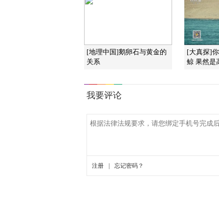
[地理中国]鹅卵石与黄金的
[大真探]
关系
鲸 果然是