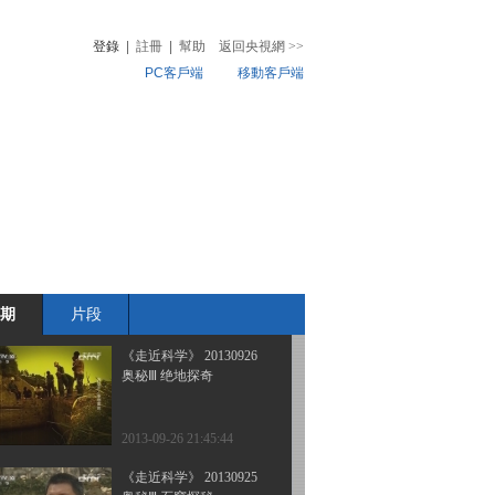
城市里的不速客
登錄
|
註冊
|
幫助
返回央視網
>>
PC客戶端
移動客戶端
2013-10-17 01:25:54
《走近科学》 20131015
音
熱榜
绿野寻虎 最后的家园
微視頻
兒
音樂
體育賽事
農業農村
2013-10-15 21:56:36
《走近科学》 20131014
绿野寻虎 野虎寻踪
期
片段
2013-10-14 22:01:21
《走近科学》 20130926
奥秘Ⅲ 绝地探奇
2013-09-26 21:45:44
《走近科学》 20130925