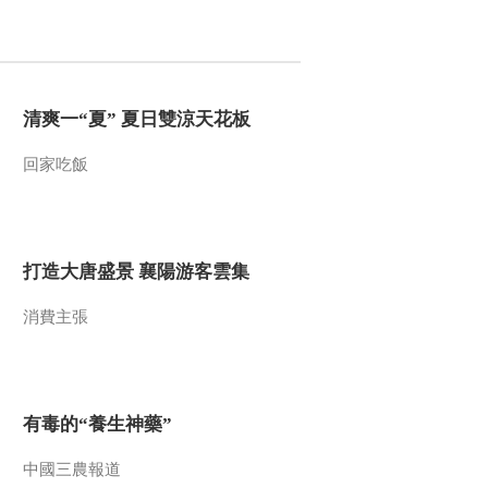
2013-09-04 22:33:08
《走近科学》 20130903
奥秘Ⅲ-封土下的亡灵
（上）
清爽一“夏” 夏日雙涼天花板
2013-09-03 22:16:53
回家吃飯
《走近科学》 20130902
奥秘Ⅲ-千年地宫之谜
打造大唐盛景 襄陽游客雲集
2013-09-03 02:21:41
消費主張
《走近科学》 20130829
奥秘Ⅲ-史前疑案
2013-08-29 21:39:35
有毒的“養生神藥”
《走近科学》 20130828
奥秘Ⅲ-大云山迷雾
中國三農報道