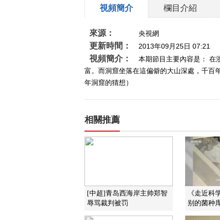
視頻簡介
欄目介紹
來源：
央視網
更新時間：
2013年09月25日 07:21
視頻簡介：
本期節目主要內容是： 
富。而洞窟坐落在這偏僻的大山深處，千百年前
年洞窟的猜想）
相關推薦
[中超]青岛西海岸主帅郑智
《走近科学》
辱骂裁判被罚
别的菌种