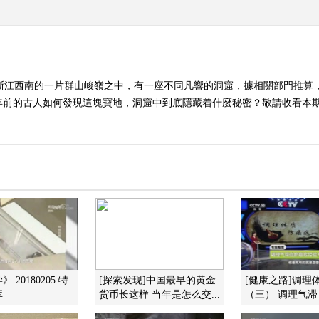
在浙江西南的一片群山峻嶺之中，有一座不同凡響的洞窟，據相關部門推算
的古人如何發現這塊寶地，洞窟中到底隱藏着什麼秘密？敬請收看本期節目。 
 20180205 特
[探索发现]中国最早的黄金
[健康之路]调理
库
货币长这样 当年是怎么交...
（三） 调理气滞血