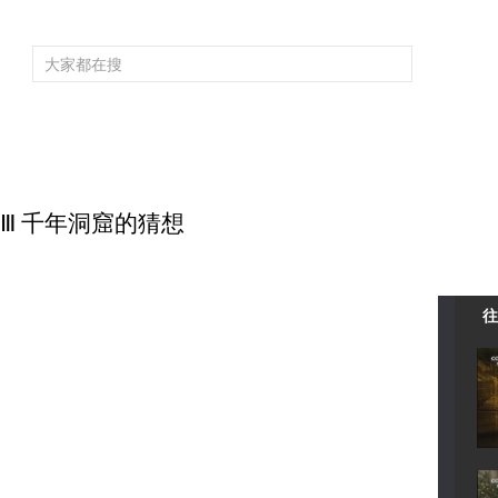
頻道大全
欄目大全
片庫
4K專區
聽
育
電影
國防軍事
電視劇
紀錄
科教
戲曲
社會與法
少
奧秘Ⅲ 千年洞窟的猜想
往