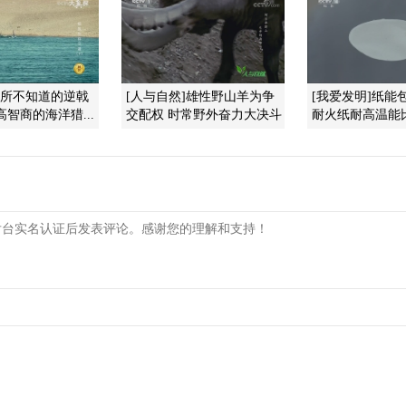
你所不知道的逆戟
[人与自然]雄性野山羊为争
[我爱发明]纸能
高智商的海洋猎...
交配权 时常野外奋力大决斗
耐火纸耐高温能