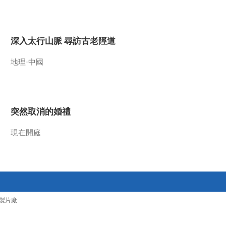
2013-08-28 22:06:20
《走近科学》 20130827
深入太行山脈 尋訪古老陘道
奥秘Ⅲ-矮人墓大调查
地理·中國
2013-08-27 21:42:05
《走近科学》 20130826
奥秘Ⅲ-5000年前的开颅术
突然取消的婚禮
2013-08-26 21:54:49
現在開庭
《走近科学》 20130822
奥秘Ⅲ-幻彩山谷
2013-08-22 23:07:48
《走近科学》 20130821
製片廠
奥秘Ⅲ-神秘巨坑