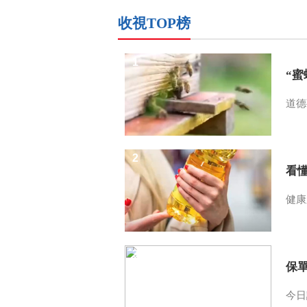
收視TOP榜
1
“
道德
2
看
健康
3
保
今日