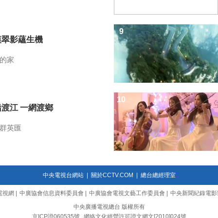
9
漠翠影蘊生機
的家
10
船渡江 一網渡鄉
群英匯
中央電視台網站
|
關於CCTV.COM
|
總台總經理室
電視網
|
中廣協會信息資料委員會
|
中廣協會電視文藝工作委員會
|
中央新聞紀錄電影
中央廣播電視總台 版權所有
京ICP證060535號
網絡文化經營許可證文網文[2010]024號