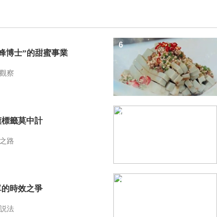
6
蜜蜂博士”的甜蜜事業
觀察
7
懂標籤莫中計
之路
8
單的時效之爭
説法