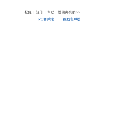
登錄
|
註冊
|
幫助
返回央視網
>>
PC客戶端
移動客戶端
音
熱榜
微視頻
兒
音樂
體育賽事
農業農村