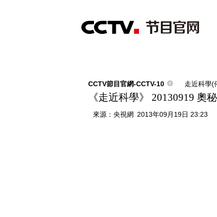
首頁
直播
節目單
綜合
新聞
財經
綜藝
中文國際
體
CCTV節目官網-CCTV-10
走近科學(
《走近科學》 20130919 奧
來源：
央視網
2013年09月19日 23:23