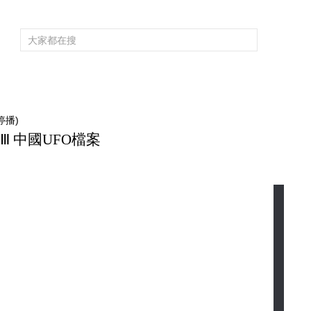
頻道大全
欄目大全
片庫
4K專區
聽
育
電影
國防軍事
電視劇
紀錄
科教
戲曲
社會與法
少
停播)
秘Ⅲ 中國UFO檔案