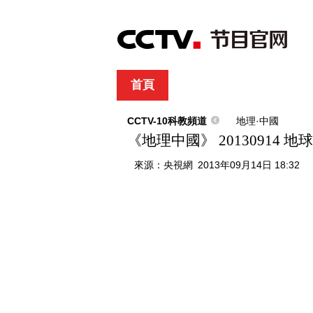
首頁
直播
節目單
綜合
新聞
財經
綜藝
中文國際
體
CCTV-10科教頻道
地理·中國
《地理中國》 20130914 
來源：
央視網
2013年09月14日 18:32