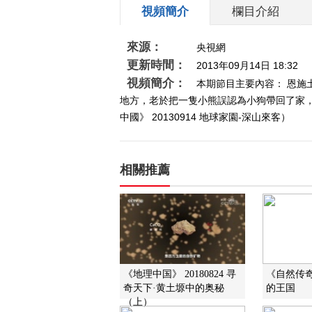
視頻簡介
欄目介紹
來源：
央視網
更新時間：
2013年09月14日 18:32
視頻簡介：
本期節目主要內容： 恩施
地方，老於把一隻小熊誤認為小狗帶回了家
中國》 20130914 地球家園-深山來客）
相關推薦
《地理中国》 20180824 寻
《自然传奇》
奇天下·黄土塬中的奥秘
的王国
（上）