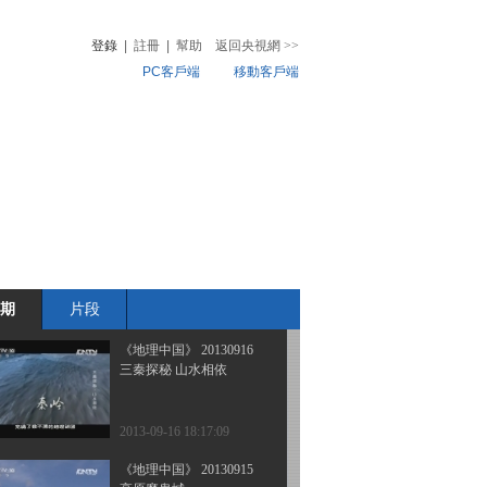
三秦探秘-神奇的瀵泉 上
登錄
|
註冊
|
幫助
返回央視網
>>
PC客戶端
移動客戶端
2013-09-19 21:55:06
《地理中国》 20130918
音
熱榜
三秦探秘-神秘的山梁
微視頻
兒
音樂
體育賽事
農業農村
2013-09-18 18:20:39
《地理中国》 20130917
三秦探秘-秘境精灵
期
片段
2013-09-17 18:14:24
《地理中国》 20130916
三秦探秘 山水相依
2013-09-16 18:17:09
《地理中国》 20130915