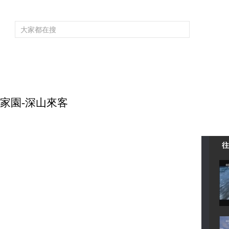
頻道大全
欄目大全
片庫
4K專區
聽
育
電影
國防軍事
電視劇
紀錄
科教
戲曲
社會與法
少
地球家園-深山來客
往