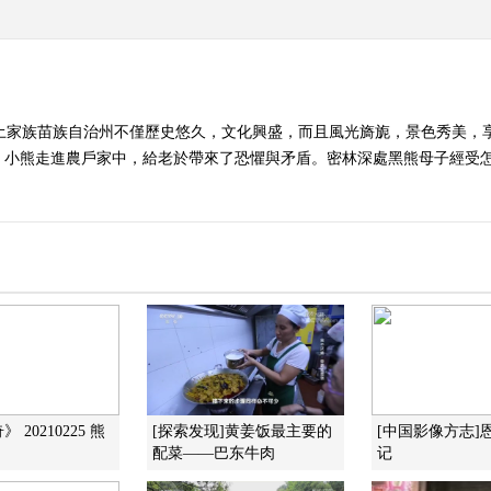
土家族苗族自治州不僅歷史悠久，文化興盛，而且風光旖旎，景色秀美，享
，小熊走進農戶家中，給老於帶來了恐懼與矛盾。密林深處黑熊母子經受怎
 20210225 熊
[探索发现]黄姜饭最主要的
[中国影像方志]
配菜——巴东牛肉
记