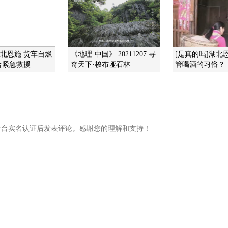
湖北恩施 货车自燃
《地理·中国》 20211207 寻
[是真的吗]湖北
合紧急救援
奇天下·梭布垭石林
管喝酒的习俗？