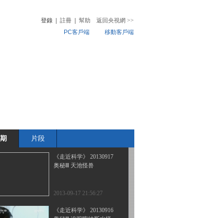
奥秘Ⅲ 千年悬棺之谜
登錄
|
註冊
|
幫助
返回央視網
>>
PC客戶端
移動客戶端
2013-09-23 22:31:08
《走近科学》 20130919
音
熱榜
奥秘Ⅲ 中国UFO档案
微視頻
兒
音樂
體育賽事
農業農村
2013-09-19 23:23:59
《走近科学》 20130918
奥秘Ⅲ 元宝山野人之谜
期
片段
2013-09-19 01:18:44
《走近科学》 20130917
奥秘Ⅲ 天池怪兽
2013-09-17 21:56:27
《走近科学》 20130916