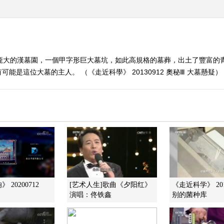
座龐大的漢墓園，一個甲字形巨大墓坑，如此高規格的墓葬，出土了豐富的
是這位大墓的主人。 （《走近科學》 20130912 奧秘Ⅲ 大墓懸疑）
 20200712
[艺术人生]歌曲《夕阳红》
《走近科学》 201
演唱：佟铁鑫
别的菌种库