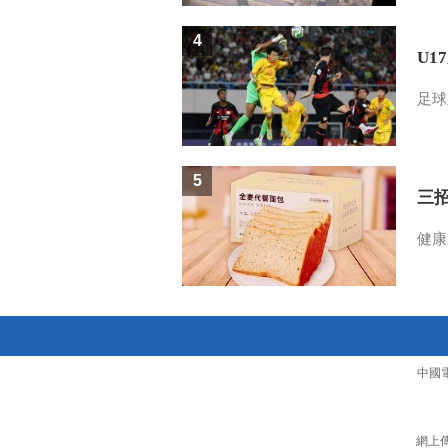
4
U1
足球
5
三
健康
中國
網上傳