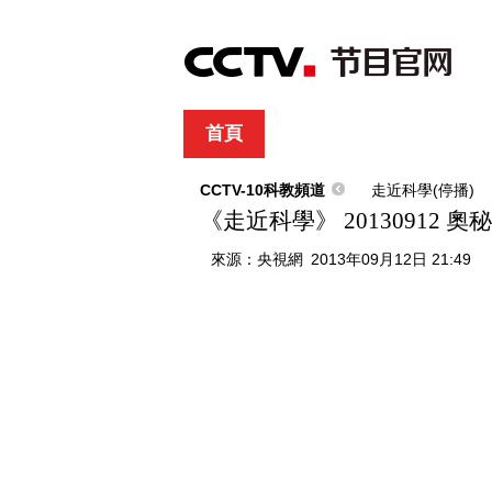
首頁
直播
節目單
綜合
新聞
財經
綜藝
中文國際
體
CCTV-10科教頻道
走近科學(停播)
《走近科學》 20130912 奧
來源：
央視網
2013年09月12日 21:49