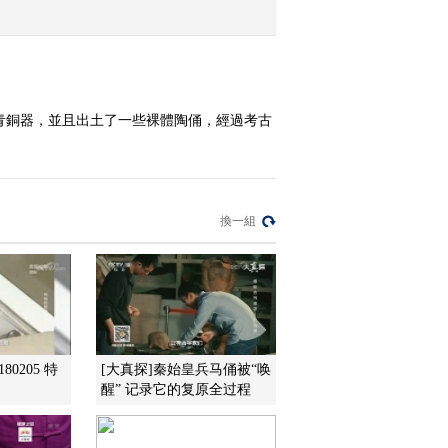
2013-09-09 22:23:29
《走近科学》 20130905
奥秘Ⅲ-巨棺迷雾
青銅器，並且出土了一些裸體陶俑，經過考古
2013-09-05 23:48:23
《走近科学》 20130904
奥秘Ⅲ-封土下的亡灵
換一組
（下）
2013-09-04 22:33:08
《走近科学》 20130903
奥秘Ⅲ-封土下的亡灵
（上）
80205 特
[大真探]秦始皇兵马俑被“唤
2013-09-03 22:16:53
醒” 记录它的复原全过程
《走近科学》 20130902
奥秘Ⅲ-千年地宫之谜