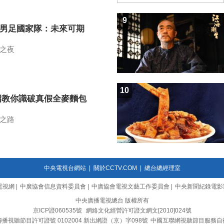
9
7男足國家隊：未來可期
之夜
10
招教你識破真假全麥麵包
之路
中央電視台網站
|
關於CCTV.COM
|
總台總經理室
電視網
|
中廣協會信息資料委員會
|
中廣協會電視文藝工作委員會
|
中央新聞紀錄電影
中央廣播電視總台 版權所有
京ICP證060535號
網絡文化經營許可證文網文[2010]024號
播視聽節目許可證號 0102004 新出網證（京）字098號
中國互聯網視聽節目服務自