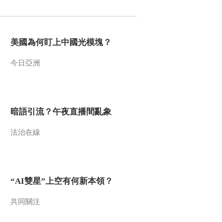
2013-08-26 21:54:49
《走近科学》 20130822
美國為何盯上中國光模塊？
奥秘Ⅲ-幻彩山谷
今日亞洲
2013-08-22 23:07:48
《走近科学》 20130821
奥秘Ⅲ-神秘巨坑
暗語引流？午夜直播間亂象
2013-08-22 06:34:36
法治在線
《走近科学》 20130820
奥秘Ⅲ 异常温度的山坡
“AI雙星”上空有何新本領？
2013-08-21 00:07:17
《走近科学》 20130819
共同關注
奥秘Ⅲ 洞中奇缘