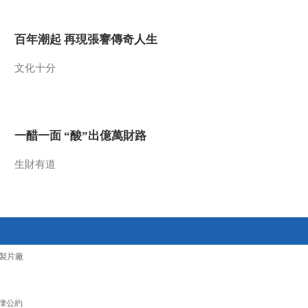
2013-08-19 23:21:01
百年潮起 再現張謇傳奇人生
《走近科学》 20130819
特别节目 奥秘Ⅲ 洞中奇缘
文化十分
2013-08-19 10:56:53
《走近科学》 20130815
生命博物馆的秘密
一醋一面 “酸”出億萬財路
生財有道
2013-08-16 02:09:00
《走近科学》 20130814
长江三鲜之刀鱼的身份
2013-08-14 21:49:41
製片廠
《走近科学》 20130813
长江三鲜之鲥鱼的洋替身
律公約