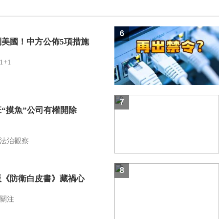
6
制美國！中方公佈5項措施
1+1
7
班“摸魚”公司有權開除
？
法治觀察
8
版《防衛白皮書》藏禍心
關注