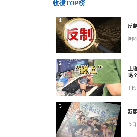
收視TOP榜
1
反
新聞
2
上
嗎
中國
3
新
今日