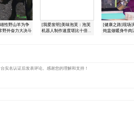
]雄性野山羊为争
[我爱发明]美味泡芙：泡芙
[健康之路]现场
时常野外奋力大决斗
机器人制作速度堪比十倍...
炖盅做暖身牛肉