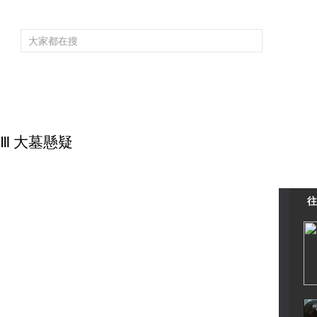
頻道大全
欄目大全
片庫
4K專區
聽
育
電影
國防軍事
電視劇
紀錄
科教
戲曲
社會與法
少
秘Ⅲ 大墓懸疑
往