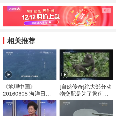
与救命井
的两口救命井
木水
相关推荐
《地理中国》
[自然传奇]绝大部分动
20160605 海洋日特
物交配是为了繁衍后
别节目·生命之源
代 而倭黑猩猩的理由
却是…