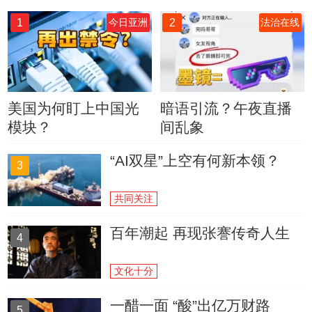
1
2
今日亚洲
法治在线
美国为何盯上中国光
暗语引流？午夜直播
模块？
间乱象
“AI双星”上空有何新本领？
3
共同关注
百年潮起 再现张謇传奇人生
4
文化十分
一醋一面 “酸”出亿万财路
5