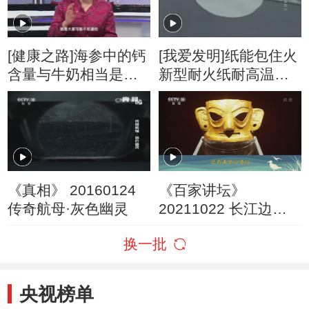
[健康之路]海参中的钙
[我爱发明]纸能包住火
含量与牛奶相当是补
新型耐火纸耐高温能
钙佳品
比拼钢板
《真相》 20160124
《百家讲坛》
传奇航母·灰色幽灵
20211022 长江边的
名城（第一部） 6 天
换一批
府之国
央视榜单