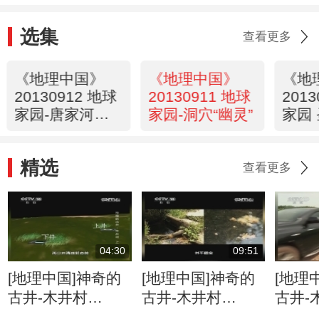
选集
查看更多
《地理中国》
《地理中国》
《地
20130912 地球
20130911 地球
201
家园-唐家河谜
家园-洞穴“幽灵”
家园
案
事
精选
查看更多
04:30
09:51
[地理中国]神奇的
[地理中国]神奇的
[地理
古井-木井村
古井-木井村
古井-
（上） 石桥歌谣
（上） 清浊交替
（上）