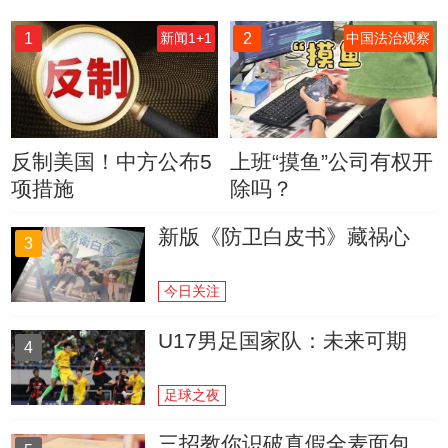
1
2
新闻1+1
中国法治观察
反制美国！中方公布5
上班“摸鱼”公司有权开
项措施
除吗？
新版《防卫白皮书》藏祸心
3
今日关注
U17男足国家队：未来可期
4
足球之夜
三招教你识破真假全麦面包