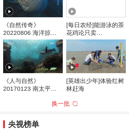
《自然传奇》
[每日农经]能游泳的茶
20220806 海洋掠食
花鸡论只卖
者
(20160113)
《人与自然》
[英雄出少年]体验红树
20170123 南太平洋-
林赶海
大洋中的岛屿（上）
换一批
央视榜单