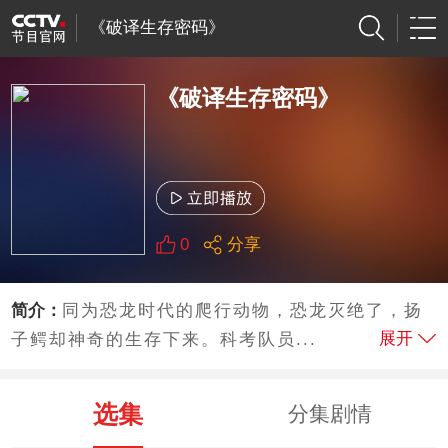
《破译生存密码》
《破译生存密码》
0
分享
简介：
同为恐龙时代的爬行动物，恐龙灭绝了，扬
展开
子鳄却神奇的生存下来。科考队员...
选集
分集剧情