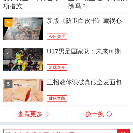
项措施
除吗？
新版《防卫白皮书》藏祸心
3
今日关注
U17男足国家队：未来可期
4
足球之夜
三招教你识破真假全麦面包
5
健康之路
查看更多
换一换