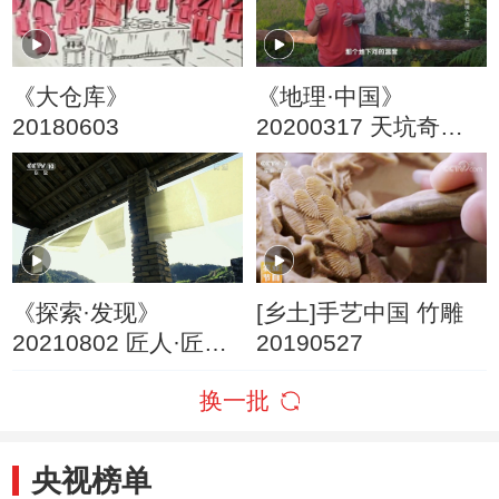
《大仓库》
《地理·中国》
20180603
20200317 天坑奇境·
秘境大石围 下
《探索·发现》
[乡土]手艺中国 竹雕
20210802 匠人·匠心
20190527
（七十五）
换一批
央视榜单