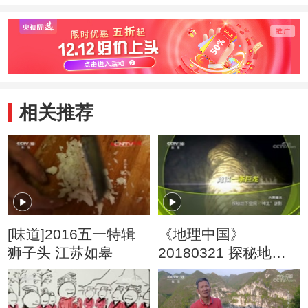
相关推荐
[味道]2016五一特辑
《地理中国》
狮子头 江苏如皋
20180321 探秘地下
空间·“神龙”谜影