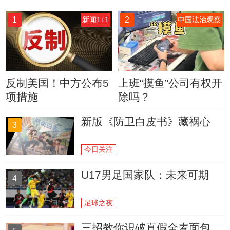
1
2
新闻1+1
中国法治观察
反制美国！中方公布5
上班“摸鱼”公司有权开
项措施
除吗？
新版《防卫白皮书》藏祸心
3
今日关注
U17男足国家队：未来可期
4
足球之夜
三招教你识破真假全麦面包