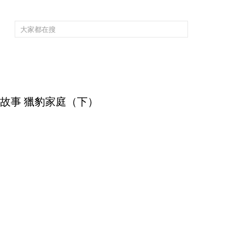
頻道大全
欄目大全
片庫
4K專區
聽
育
電影
國防軍事
電視劇
紀錄
科教
戲曲
社會與法
少
自然故事 獵豹家庭（下）