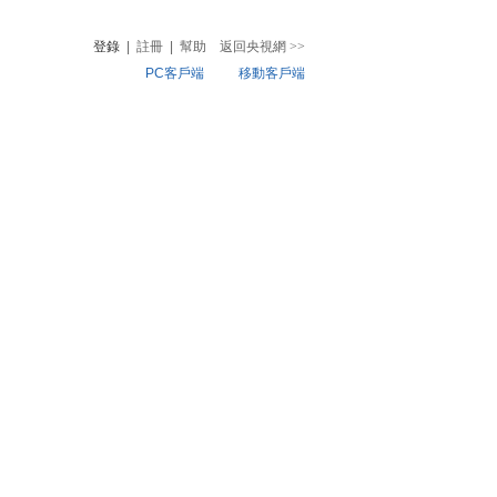
登錄
|
註冊
|
幫助
返回央視網
>>
PC客戶端
移動客戶端
音
熱榜
微視頻
兒
音樂
體育賽事
農業農村