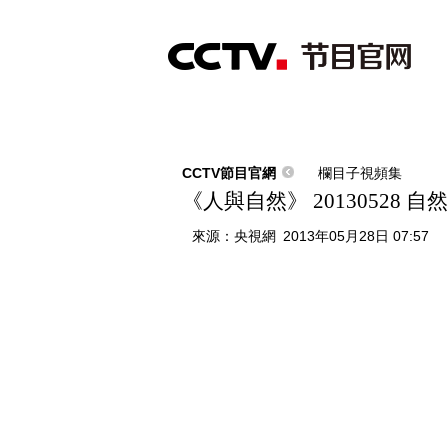
首頁
直播
節目單
綜合
新聞
財經
綜藝
中文國際
體
CCTV節目官網
欄目子視頻集
《人與自然》 20130528 
來源：
央視網
2013年05月28日 07:57