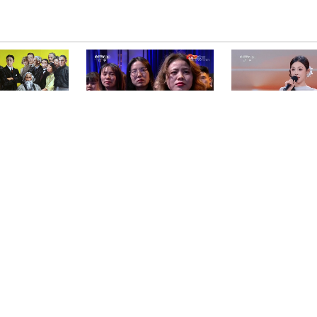
0210227 历
[我的艺术清单]徐涛解读“徐
《越战越勇》 20260
 徐志摩和他同时
志摩”触动邓亚萍 回想起剑
的会赢
九）
桥读书生活让她感触颇多
·唐宋八大家》
《闪亮的名字——最美退役
龙洋体验摔跤 教
韩愈·上
军人发布仪式》 20260722