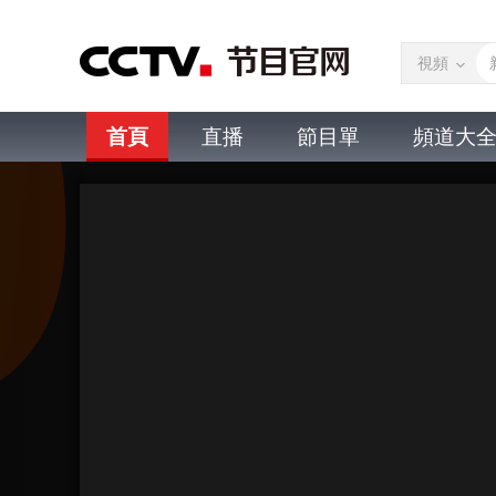
視頻
首頁
直播
節目單
頻道大