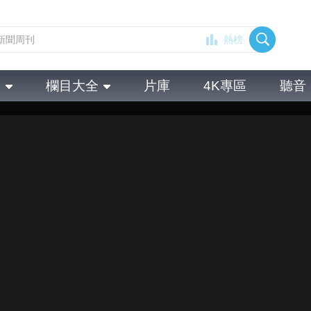
熱榜
全
欄目大全
片庫
4K專區
聽音