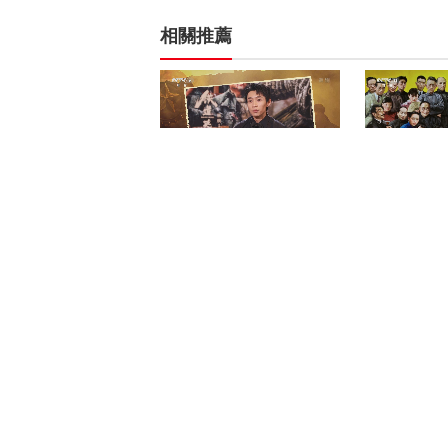
相關推薦
[中国电影报道]魏晨：我是
《翰墨戏韵》 2
铁道上的“徐志摩”
史人物油画
代的人（十
《星光大道》 20260801 周
《宗师列传
赛
20231110 