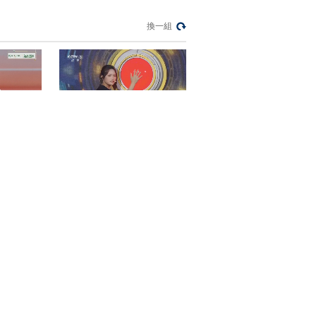
《徐志摩》
換一組
20130603 第十九集
因为爱情
00:19:57
《徐志摩》
20130604 第二十集
因爱而苦
00:19:58
節目看點
415 真
《开门大吉》 20260727
[戏曲采风]纪录片《徐
志摩》前期拍摄完成
20121008
00:08:28
20集文化专题片《徐
志摩》即将播出 戏曲
频道特别节目
00:00:29
练稳如泰山
[全民畅舞]非遗邂逅昆舞 创
新融合惊艳亮相
[戏曲采风]20集文化纪
录片《徐志摩》即将
开播 20130427
00:01:29
[戏曲采风]20集文化纪