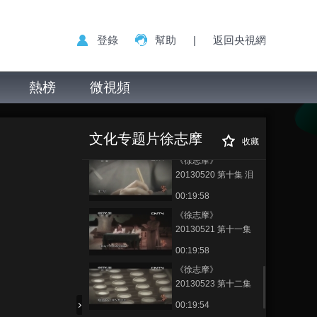
20130513 第七集 康
桥别恋
00:19:58
登錄
幫助
|
返回央視網
《徐志摩》
20130514 第八集 灵
魂之侣
熱榜
微視頻
00:19:57
《徐志摩》
《徐志摩》
正在播放
20130516 第九集 风
20130526 第十三集 晨报副刊
雅新月
文化专题片徐志摩
00:19:58
收藏
《徐志摩》
20130520 第十集 泪
浪之争
00:19:58
《徐志摩》
20130521 第十一集
迎迓泰翁
00:19:58
《徐志摩》
20130523 第十二集
语丝新月
00:19:54