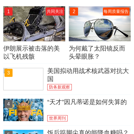
1
2
共同关注
每周质量报告
伊朗展示被击落的美
为何戴了太阳镜反而
以飞机残骸
头晕眼胀？
美国拟动用战术核武器对抗大
3
国
防务新观察
“天才”因凡蒂诺是如何失算的
4
世界周刊
饭后踮脚尖真的能降血糖吗？