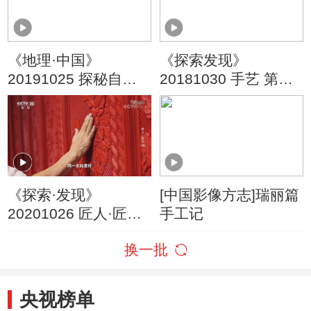
《地理·中国》
《探索发现》
20191025 探秘自然
20181030 手艺 第八
保护区·岛链奇观
季 八面威风
《探索·发现》
[中国影像方志]瑞丽篇
20201026 匠人·匠心
手工记
（三十五）
换一批
央视榜单