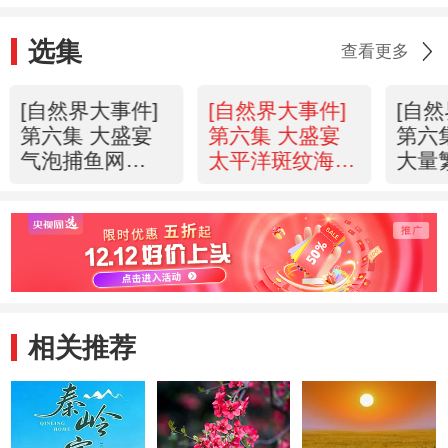
选集
查看更多
[自然界大事件]
[自然界大事件]
[自
第六集 大盛宴
第六集 大盛宴
第六
气泡捕鱼网
太平洋斑纹海豚
大量
20130520
20130520
生物 
相关推荐