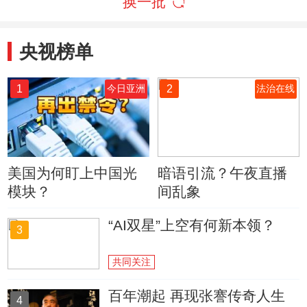
换一批
央视榜单
1
2
今日亚洲
法治在线
美国为何盯上中国光
暗语引流？午夜直播
模块？
间乱象
“AI双星”上空有何新本领？
3
共同关注
百年潮起 再现张謇传奇人生
4