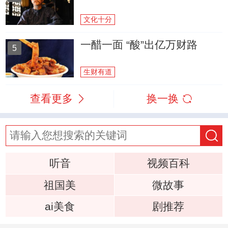
文化十分
一醋一面 “酸”出亿万财路
5
生财有道
查看更多
换一换
听音
视频百科
祖国美
微故事
ai美食
剧推荐