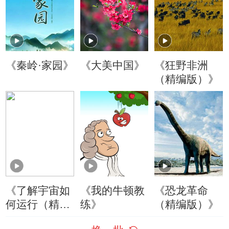
《秦岭·家园》
《大美中国》
《狂野非洲
（精编版）》
《了解宇宙如
《我的牛顿教
《恐龙革命
何运行（精编
练》
（精编版）》
版）》