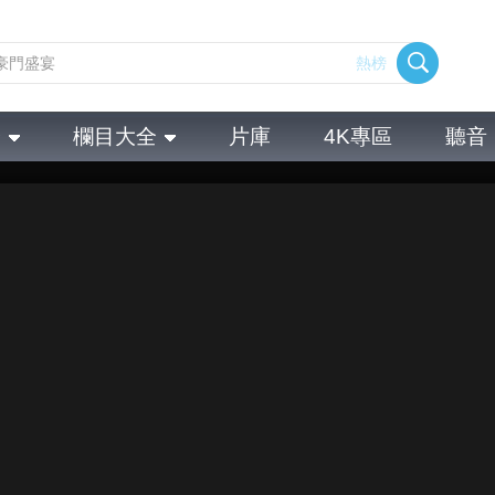
熱榜
全
欄目大全
片庫
4K專區
聽音