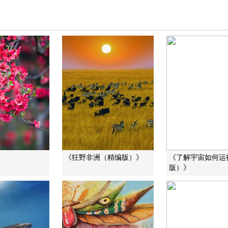
》
《狂野非洲（精编版）》
《了解宇宙如何运
版）》