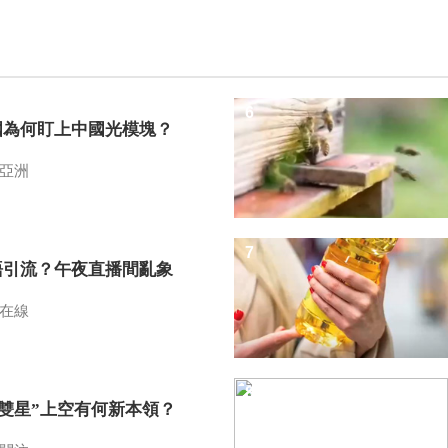
6
國為何盯上中國光模塊？
亞洲
7
語引流？午夜直播間亂象
在線
8
I雙星”上空有何新本領？