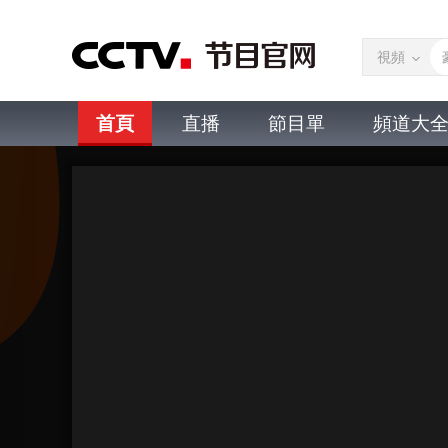
視頻
首頁
直播
節目單
頻道大