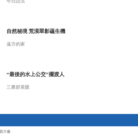
今日説法
共同關注
百年潮起 再現張謇傳
奇人生
文化十分
自然秘境 荒漠翠影蘊生機
一醋一面 “酸”出億萬
財路
遠方的家
生財有道
“蜜蜂博士”的甜蜜事業
道德觀察
“最後的水上公交”擺渡人
教你看懂食品標籤莫
三農群英匯
中計
健康之路
“沉睡”4年保單的時效
之爭
今日説法
自然秘境 荒漠翠影蘊
製片廠
生機