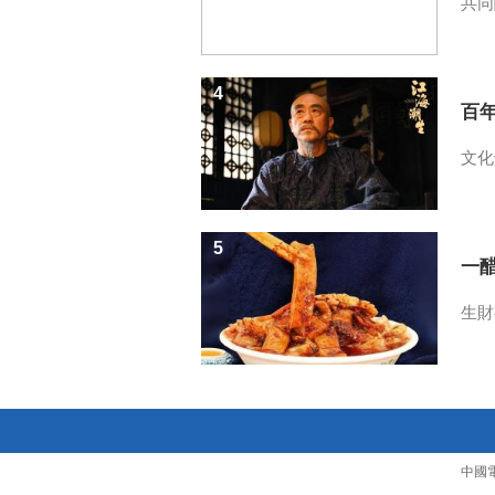
共同
4
百
文化
5
一醋
生財
中國