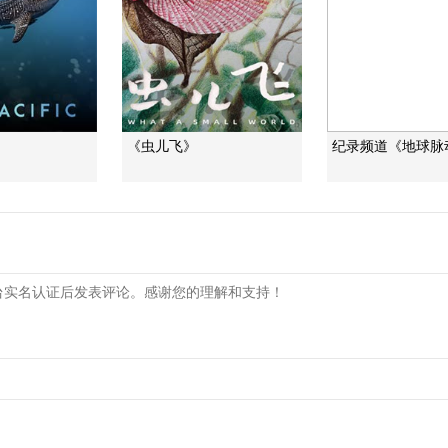
》
《虫儿飞》
纪录频道《地球脉