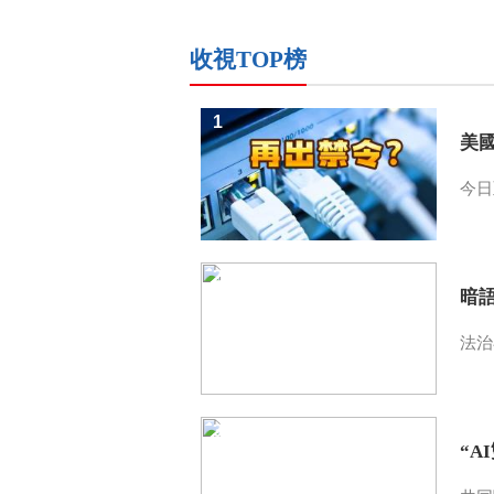
收視TOP榜
1
美
今日
2
暗
法治
3
“A