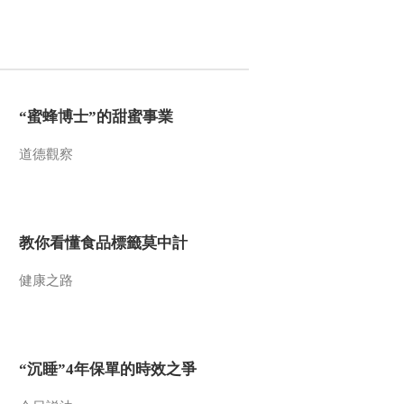
在形成 20130520
00:02:59
[自然界大事件]第六集
大盛宴 落单的海狮
20130520
00:02:59
“蜜蜂博士”的甜蜜事業
[自然界大事件]第六集
大盛宴 浮游植物
20130520
道德觀察
00:02:59
熱播榜
美國為何盯上中國光
教你看懂食品標籤莫中計
模塊？
今日亞洲
健康之路
暗語引流？午夜直播
間亂象
法治在線
“AI雙星”上空有何新本
“沉睡”4年保單的時效之爭
領？