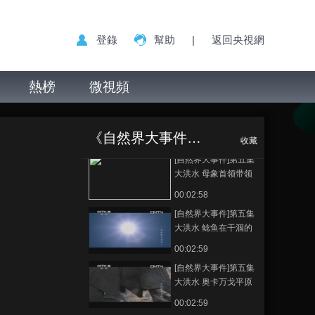
大洪水 牧草让卡拉哈
里的食草动物群生存
00:02:57
登錄
幫助
|
返回央視網
下来 20130519
[自然界大事件]第五集
大洪水 甘泉浸润炙热
的平原 20130519
熱榜
微視頻
00:02:59
[自然界大事件]第五集
[自然界大事件]第
正在播放
大洪水 微型岛屿成为
五集 大洪水 卡拉哈里沙漠
鸟儿们的育婴所
《自然界大事件（精编版）》
20130519
00:02:59
收藏
20130519
[自然界大事件]第五集
大洪水 母象首领带领
象群来到沙漠林地
00:02:58
20130519
[自然界大事件]第五集
大洪水 鲶鱼在干涸的
水塘里挣扎
00:02:59
20130519
[自然界大事件]第五集
大洪水 奥卡万戈平原
的干草自燃
00:02:59
20130519