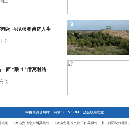
關注
9
年潮起 再現張謇傳奇人生
十分
10
一面 “酸”出億萬財路
有道
中央電視台網站
|
關於CCTV.COM
|
總台總經理室
電視網
|
中廣協會信息資料委員會
|
中廣協會電視文藝工作委員會
|
中央新聞紀錄電影