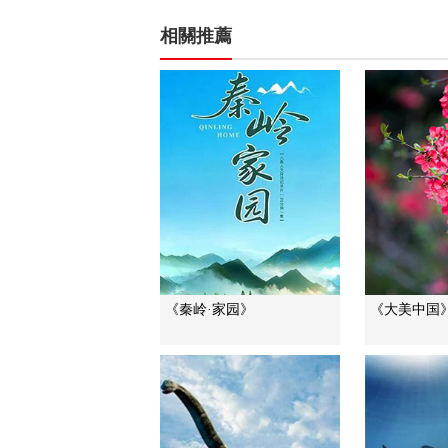
相關推薦
《秦岭·家园》
《大美中国