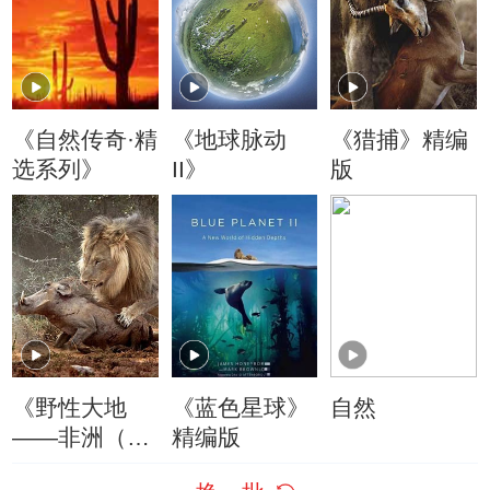
《自然传奇·精
《地球脉动
《猎捕》精编
选系列》
II》
版
《野性大地
《蓝色星球》
自然
——非洲（精
精编版
编版）》