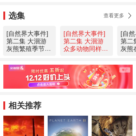
选集
查看更多
[自然界大事件]
[自然界大事件]
[自
第二集 大洄游
第二集 大洄游
第二
灰熊繁殖季节来
众多动物同样等
灰熊
临
待着鲑鱼洄游
食物
相关推荐