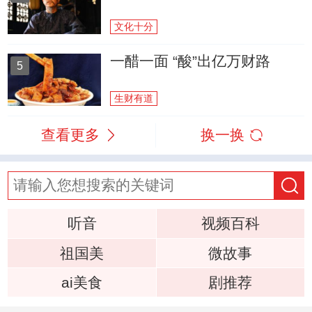
文化十分
一醋一面 “酸”出亿万财路
5
生财有道
查看更多
换一换
听音
视频百科
祖国美
微故事
ai美食
剧推荐