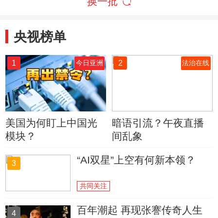
换一批
央视榜单
1
2
今日亚洲
法治在线
美国为何盯上中国光
暗语引流？午夜直播
模块？
间乱象
“AI双星”上空有何新本领？
3
共同关注
百年潮起 再现张謇传奇人生
4