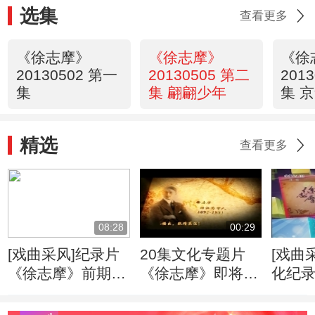
选集
查看更多
《徐志摩》
《徐志摩》
《徐
20130502 第一
20130505 第二
201
集
集 翩翩少年
集 
精选
查看更多
08:28
00:29
[戏曲采风]纪录片
20集文化专题片
[戏曲
《徐志摩》前期拍
《徐志摩》即将播
化纪
摄完成20121008
出 戏曲频道特别
摩》
节目
20130