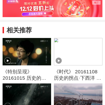
相关推荐
《特别呈现》
《时代》 20161108
20161015 历史的拐
历史的拐点·下西洋 第
点·澶渊之盟 第四集
三集