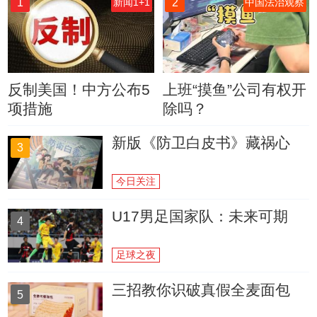
1
2
新闻1+1
中国法治观察
反制美国！中方公布5
上班“摸鱼”公司有权开
项措施
除吗？
新版《防卫白皮书》藏祸心
3
今日关注
U17男足国家队：未来可期
4
足球之夜
三招教你识破真假全麦面包
5