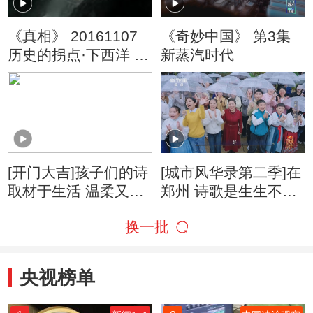
《真相》 20161107
《奇妙中国》 第3集
历史的拐点·下西洋 第
新蒸汽时代
二集
[开门大吉]孩子们的诗
[城市风华录第二季]在
取材于生活 温柔又细
郑州 诗歌是生生不息
腻
的文化脉搏
换一批
央视榜单