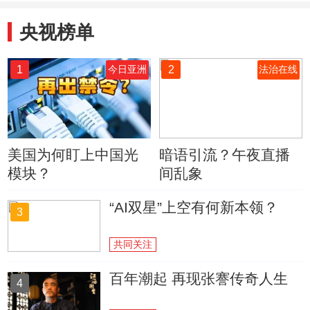
央视榜单
1
2
今日亚洲
法治在线
美国为何盯上中国光
暗语引流？午夜直播
模块？
间乱象
“AI双星”上空有何新本领？
3
共同关注
百年潮起 再现张謇传奇人生
4