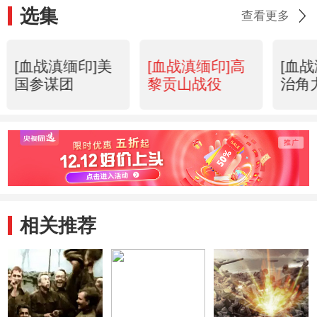
选集
查看更多
[血战滇缅印]美
[血战滇缅印]高
[血
国参谋团
黎贡山战役
治角
相关推荐