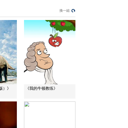
美國為何盯上中國光
模塊？
換一組
今日亞洲
暗語引流？午夜直播
間亂象
法治在線
“AI雙星”上空有何新本
領？
共同關注
百年潮起 再現張謇傳
奇人生
文化十分
版）》
《我的牛顿教练》
一醋一面 “酸”出億萬
財路
生財有道