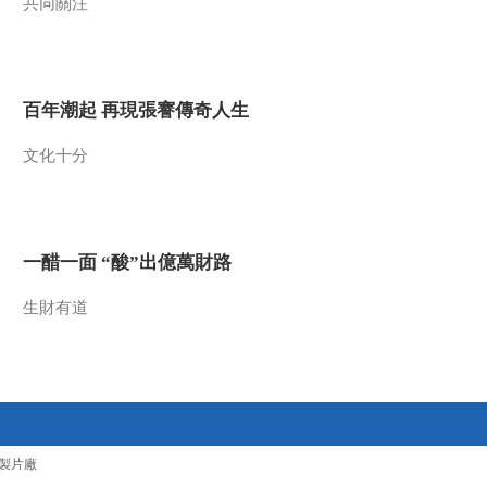
共同關注
百年潮起 再現張謇傳奇人生
文化十分
一醋一面 “酸”出億萬財路
生財有道
製片廠