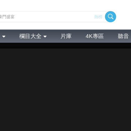
熱榜
全
欄目大全
片庫
4K專區
聽音