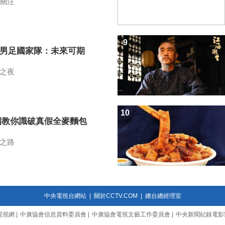
關注
9
7男足國家隊：未來可期
之夜
10
招教你識破真假全麥麵包
之路
中央電視台網站
|
關於CCTV.COM
|
總台總經理室
電視網
|
中廣協會信息資料委員會
|
中廣協會電視文藝工作委員會
|
中央新聞紀錄電影