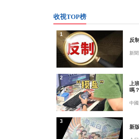
收視TOP榜
1
反
新聞
2
上
嗎
中國
3
新