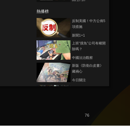
00:17:07
熱播榜
反制美國！中方公佈5
項措施
新聞1+1
上班“摸魚”公司有權開
除嗎？
中國法治觀察
新版《防衛白皮書》
藏禍心
今日關注
U17男足國家隊：未
來可期
足球之夜
三招教你識破真假全
76
麥麵包
健康之路