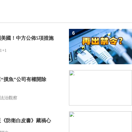
6
制美國！中方公佈5項措施
1+1
7
班“摸魚”公司有權開除
？
法治觀察
8
版《防衛白皮書》藏禍心