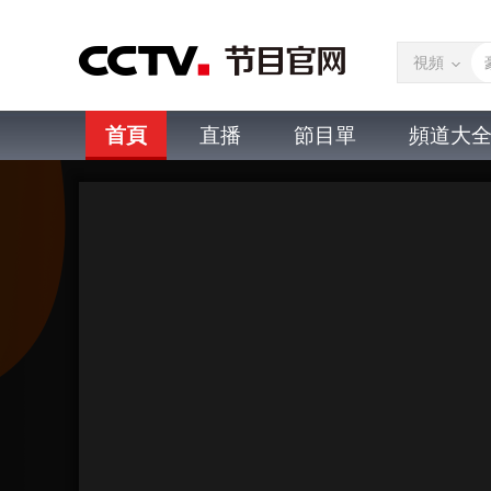
視頻
首頁
直播
節目單
頻道大