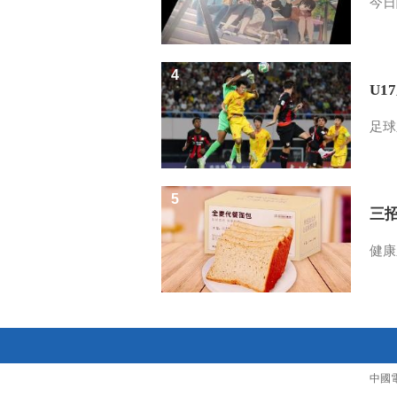
今日
4
U1
足球
5
三
健康
中國