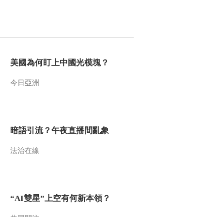
美國為何盯上中國光模塊？
今日亞洲
暗語引流？午夜直播間亂象
法治在線
“AI雙星”上空有何新本領？