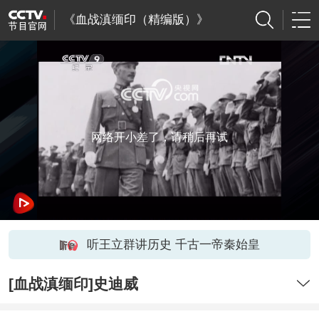
《血战滇缅印（精编版）》
网络开小差了，请稍后再试
听王立群讲历史 千古一帝秦始皇
[血战滇缅印]史迪威