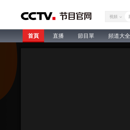
視頻
首頁
直播
節目單
頻道大