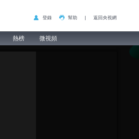
登錄
幫助
|
返回央視網
熱榜
微視頻