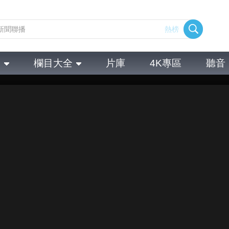
熱榜
全
欄目大全
片庫
4K專區
聽音