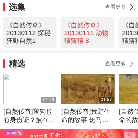
选集
查看更多
《自然传奇》
《自然传奇》
《自
20130112 探秘
20130111 动物
201
狂野自然1
猜猜猜 8
猜猜
精选
查看更多
01:48
01:57
[自然传奇]鬣狗也
[自然传奇]荒野生
[自然
有身份证？披在身
命的故事 斑马牛
命的故
上绝无重复
羚的迁徙将给食肉
侵占
动物带来一场盛宴
千里