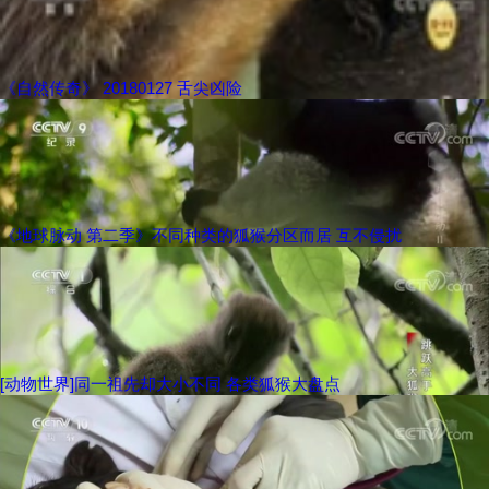
《自然传奇》 20180127 舌尖凶险
《地球脉动 第二季》不同种类的狐猴分区而居 互不侵扰
[动物世界]同一祖先却大小不同 各类狐猴大盘点