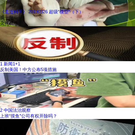
《走近科学》 20190326 超级“模型”（下）
换一批
央视榜单
1
新闻1+1
反制美国！中方公布5项措施
2
中国法治观察
上班“摸鱼”公司有权开除吗？