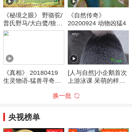
《秘境之眼》 野骆驼/
《自然传奇》
普氏野马/大白鹭/猞猁
20200924 动物凶猛4
20220515
《真相》 20180419
[人与自然]小企鹅首次
生灵物语-猛兽寻奇
上游泳课 呆萌的样子
（4）
太可爱了！
换一批
央视榜单