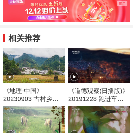
相关推荐
《地理·中国》
《道德观察(日播版)》
20230903 古村乡愁6·
20191228 跑进车流
探秘星象村 上
的孩子