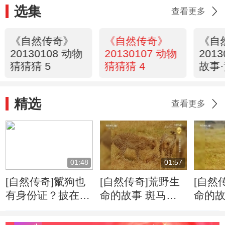
选集
查看更多
《自然传奇》
《自然传奇》
《自
20130108 动物
20130107 动物
201
猜猜猜 5
猜猜猜 4
故事
精选
查看更多
01:48
01:57
[自然传奇]鬣狗也
[自然传奇]荒野生
[自然
有身份证？披在身
命的故事 斑马牛
命的故
上绝无重复
羚的迁徙将给食肉
侵占
动物带来一场盛宴
千里