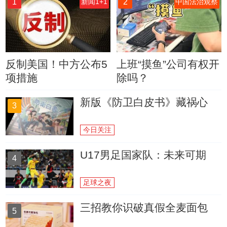
1
2
新闻1+1
中国法治观察
反制美国！中方公布5
上班“摸鱼”公司有权开
项措施
除吗？
新版《防卫白皮书》藏祸心
3
今日关注
U17男足国家队：未来可期
4
足球之夜
三招教你识破真假全麦面包
5