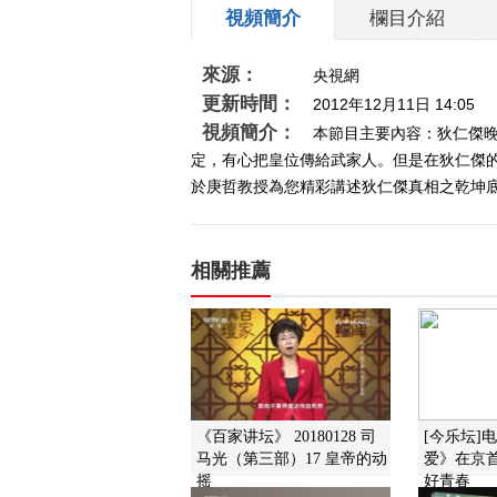
視頻簡介
欄目介紹
來源：
央視網
更新時間：
2012年12月11日 14:05
視頻簡介：
本節目主要內容：狄仁傑
定，有心把皇位傳給武家人。但是在狄仁傑
於庚哲教授為您精彩講述狄仁傑真相之乾坤
相關推薦
《百家讲坛》 20180128 司
[今乐坛]
马光（第三部）17 皇帝的...
爱》在京首