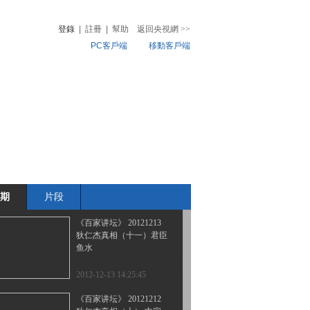
狄仁杰真相 （十四） 余
音铿锵
登錄
|
註冊
|
幫助
返回央視網
>>
PC客戶端
移動客戶端
2012-12-16 14:18:20
《百家讲坛》 20121215
音
熱榜
狄仁杰真相（十三） 栋
微視頻
梁下世
兒
音樂
體育賽事
農業農村
2012-12-15 13:55:59
《百家讲坛》 20121214
狄仁杰真相 （十二） 狄
门桃李
期
片段
2012-12-14 13:56:35
《百家讲坛》 20121213
狄仁杰真相（十一）君臣
鱼水
2012-12-13 14:25:45
《百家讲坛》 20121212