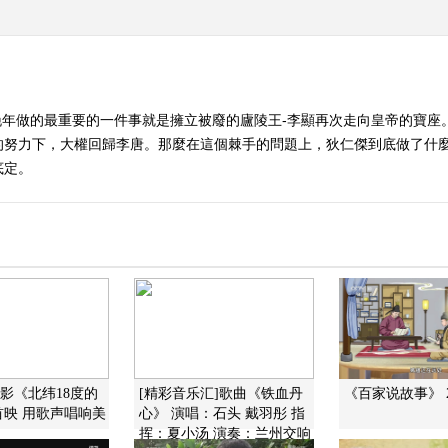
晚年做的最重要的一件事就是擁立被廢的廬陵王-李顯再次走向皇帝的寶座
的努力下，大權回歸李唐。那麼在這個棘手的問題上，狄仁傑到底做了什
底定。
电影《北纬18度的
[精彩音乐汇]歌曲《铁血丹
《百家说故事》 20
映 用歌声唱响...
心》 演唱：石头 戴羽彤...