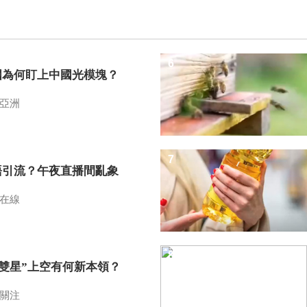
6
國為何盯上中國光模塊？
亞洲
7
語引流？午夜直播間亂象
在線
8
I雙星”上空有何新本領？
關注