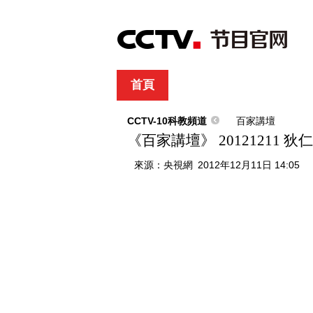
首頁
直播
節目單
綜合
新聞
財經
綜藝
中文國際
體
CCTV-10科教頻道
百家講壇
《百家講壇》 20121211 
來源：
央視網
2012年12月11日 14:05