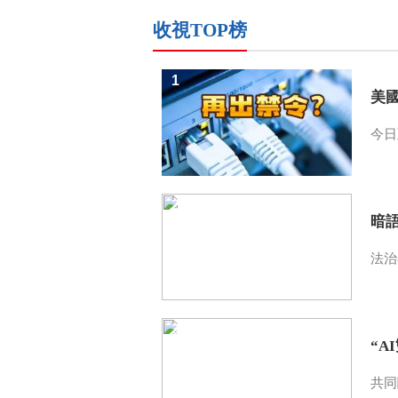
收視TOP榜
1
美
今日
2
暗
法治
3
“A
共同