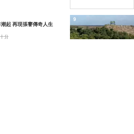
9
年潮起 再現張謇傳奇人生
十分
10
一面 “酸”出億萬財路
有道
中央電視台網站
|
關於CCTV.COM
|
總台總經理室
電視網
|
中廣協會信息資料委員會
|
中廣協會電視文藝工作委員會
|
中央新聞紀錄電影
中央廣播電視總台 版權所有
京ICP證060535號
網絡文化經營許可證文網文[2010]024號