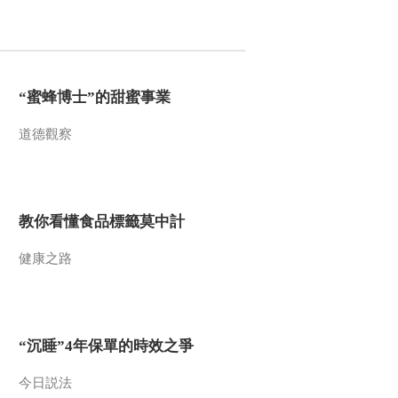
2012-11-30 13:52:31
《百家讲坛》 20121129
春秋吴国风云录（三）破
楚复仇
“蜜蜂博士”的甜蜜事業
2012-11-29 15:42:57
道德觀察
《百家讲坛》 20121128
春秋吴国风云录 （二）
图谋霸业
教你看懂食品標籤莫中計
2012-11-28 14:52:26
健康之路
《百家讲坛》 20121127
春秋吴国风云录（一）
伍子胥“出世”
2012-11-27 16:55:18
“沉睡”4年保單的時效之爭
《百家讲坛》 20121126
郝万山说健康 （十一）
今日説法
经络的奥秘