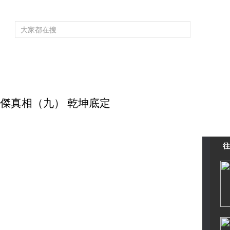
頻道大全
欄目大全
片庫
4K專區
聽
育
電影
國防軍事
電視劇
紀錄
科教
戲曲
社會與法
少
狄仁傑真相（九） 乾坤底定
往