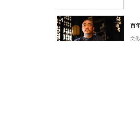
4
百
文化
5
一醋
生財
中國