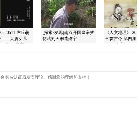
0220511 左丘萌
[探索·发现]南汉开国皇帝效
《人文地理》 201
——大唐女儿...
仿武则天创造䶮宇
气贯古今 第四集 