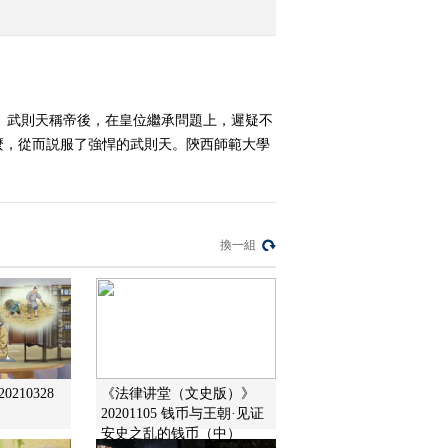
见日
2012-12-08 14:35:08
《百家讲坛》 20121207
狄仁杰真相（五） 身陷
。武則天稱帝後，在皇位繼承問題上，遲疑不
囹圄
麼，從而説服了強悍的武則天。陝西師範大學
2012-12-07 15:00:20
《百家讲坛》 20121206
狄仁杰真相 （四） 人生
过山车
換一組
2012-12-06 14:18:52
《百家讲坛》 20121205
狄仁杰真相（三） 首席
消防员
2012-12-05 14:43:47
210328
《法律讲堂（文史版）》
20201105 钱币与王朝·见证...
《百家讲坛》 20121204
狄仁杰真相 （二） 神秘