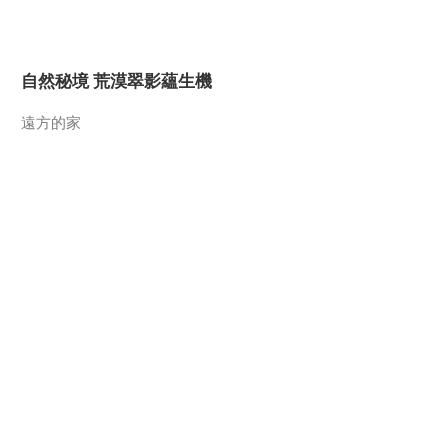
2012-11-26 15:01:08
《百家讲坛》 20121125
自然秘境 荒漠翠影蘊生機
郝万山说健康（十）不吃
药也能治病吗
遠方的家
2012-11-25 13:43:22
《百家讲坛》 20121124
郝万山说健康（九）五个
健康密码
“最後的水上公交”擺渡人
2012-11-24 14:44:12
三農群英匯
《百家讲坛》 20121123
郝万山说健康（八）五季
养生时间表
2012-11-23 16:28:56
《百家讲坛》 20121122
製片廠
郝万山说健康（七）究竟
什么是五行