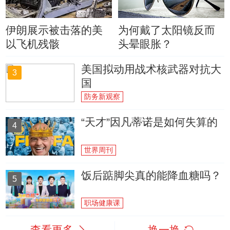
伊朗展示被击落的美
为何戴了太阳镜反而
以飞机残骸
头晕眼胀？
美国拟动用战术核武器对抗大
3
国
防务新观察
“天才”因凡蒂诺是如何失算的
4
世界周刊
饭后踮脚尖真的能降血糖吗？
5
职场健康课
查看更多
换一换