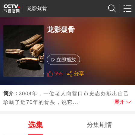
龙影疑骨
龙影疑骨
555
分享
简介：
2004年，一位老人向营口市史志办献出自己
展开
珍藏了近70年的骨头，说它...
选集
分集剧情