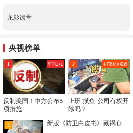
龙影遗骨
央视榜单
1
2
新闻1+1
中国法治观察
反制美国！中方公布5
上班“摸鱼”公司有权开
项措施
除吗？
新版《防卫白皮书》藏祸心
3