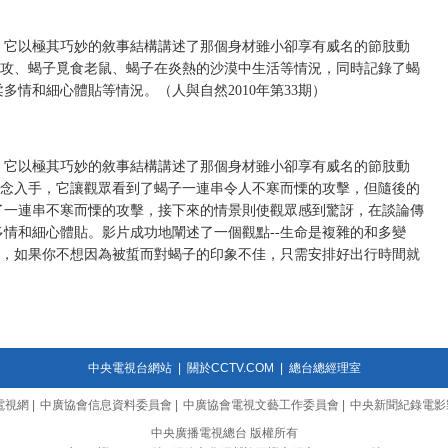
，它以極其巧妙的敘事結構講述了那個身材雖小卻享有威名的節肢動
進攻、蝎子覓食老鼠、蝎子在炎熱的沙漠中生活等情況，同時記錄了蝎
情和細心體貼等情況。（人與自然2010年第33期）
，它以極其巧妙的敘事結構講述了那個身材雖小卻享有威名的節肢動
觀念入手，它讓觀眾看到了蝎子一連串令人不寒而慄的攻擊，但隨後的
了一連串不寒而慄的攻擊，接下來的情景則使觀眾感到驚訝，在談論傳
情和細心體貼。影片成功地闡述了一個觀點--生命是複雜的和多變
行，如果你不想因為被蜇而對蝎子的印象不佳，只需安排好出行時間就
中央電視台網站
|
關於CCTV.COM
|
總台總經理室
電視網
|
中廣協會信息資料委員會
|
中廣協會電視文藝工作委員會
|
中央新聞紀錄電影
中央廣播電視總台 版權所有