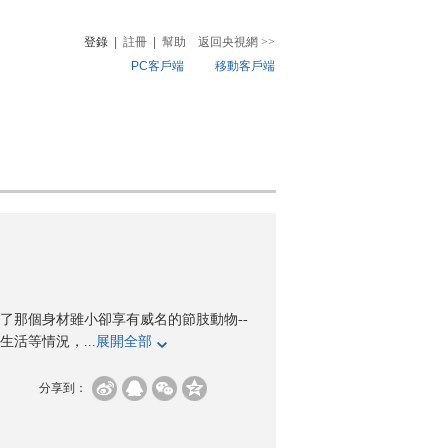
登錄
|
註冊
|
幫助
返回央視網
>>
PC客戶端
移動客戶端
音
熱榜
微視頻
兒
音樂
體育賽事
農業農村
了那個身材雖小卻享有威名的節肢動物--
活等情況，...
展開全部
分享到：