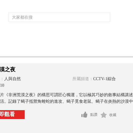
頻道大全
欄目大全
片庫
4K專區
聽
育
電影
國防軍事
電視劇
紀錄
科教
戲曲
社會與法
少
漠之夜
：
人與自然
所屬頻道：
CCTV-1綜合
10
片《非洲荒漠之夜》的構思可謂匠心獨運，它以極其巧妙的敘事結構講述
活。記錄了蝎子抵禦角蝰蛇的進攻、蝎子覓食老鼠、蝎子在炎熱的沙漠中生
即觀看
點讚
收藏