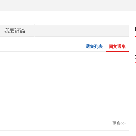
我要評論
選集列表
圖文選集
更多>>