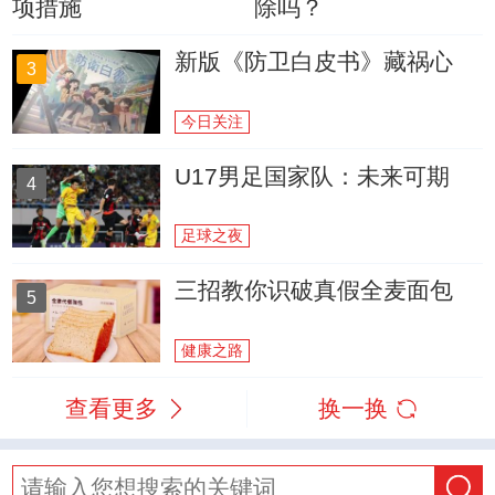
项措施
除吗？
新版《防卫白皮书》藏祸心
3
今日关注
U17男足国家队：未来可期
4
足球之夜
三招教你识破真假全麦面包
5
健康之路
查看更多
换一换