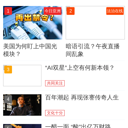
1
2
今日亚洲
法治在线
美国为何盯上中国光
暗语引流？午夜直播
模块？
间乱象
“AI双星”上空有何新本领？
3
共同关注
百年潮起 再现张謇传奇人生
4
文化十分
一醋一面 “酸”出亿万财路