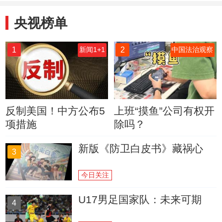
央视榜单
1
2
新闻1+1
中国法治观察
反制美国！中方公布5
上班“摸鱼”公司有权开
项措施
除吗？
新版《防卫白皮书》藏祸心
3
今日关注
U17男足国家队：未来可期
4