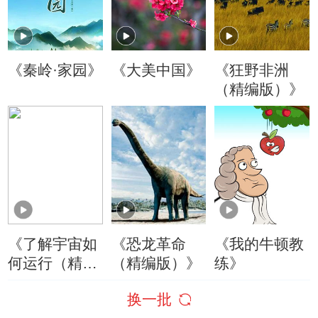
《秦岭·家园》
《大美中国》
《狂野非洲
（精编版）》
《了解宇宙如
《恐龙革命
《我的牛顿教
何运行（精编
（精编版）》
练》
版）》
换一批