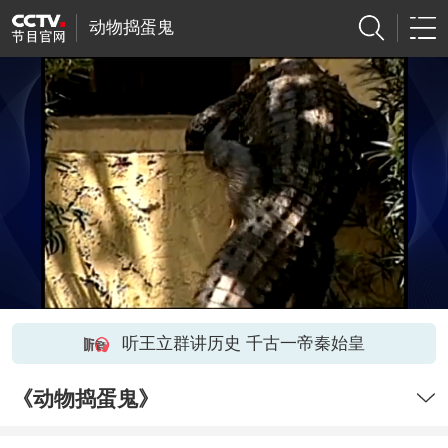
动物捣蛋鬼
听王立群讲历史 千古一帝秦始皇
《动物捣蛋鬼》