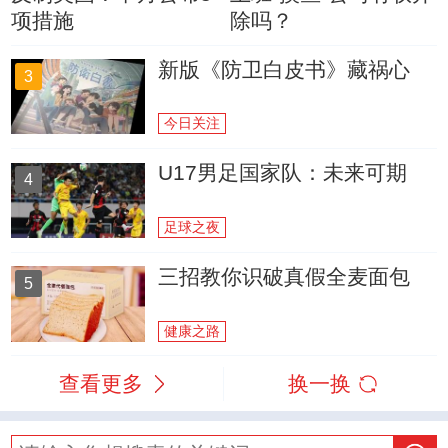
项措施
除吗？
新版《防卫白皮书》藏祸心
3
今日关注
U17男足国家队：未来可期
4
足球之夜
三招教你识破真假全麦面包
5
健康之路
查看更多
换一换