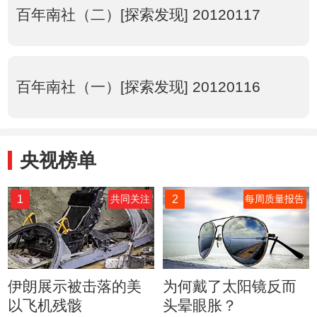
百年南社（二）[探索发现] 20120117
百年南社（一）[探索发现] 20120116
央视榜单
1
2
共同关注
每周质量报告
伊朗展示被击落的美
为何戴了太阳镜反而
以飞机残骸
头晕眼胀？