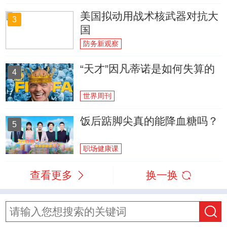
美国拟动用战术核武器对抗大
3
国
防务新观察
“天才”因凡蒂诺是如何失算的
4
世界周刊
饭后踮脚尖真的能降血糖吗？
5
职场健康课
查看更多
换一换