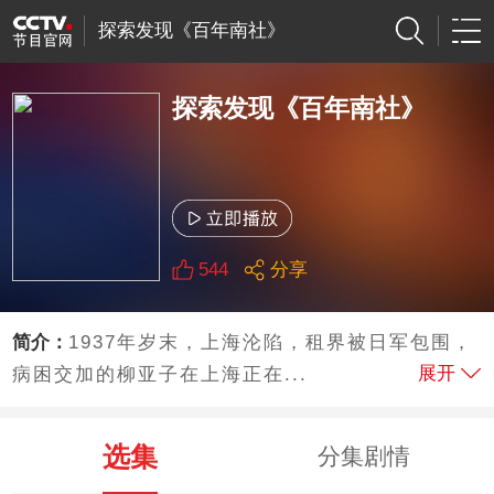
探索发现《百年南社》
探索发现《百年南社》
544
分享
简介：
1937年岁末，上海沦陷，租界被日军包围，
展开
病困交加的柳亚子在上海正在...
选集
分集剧情