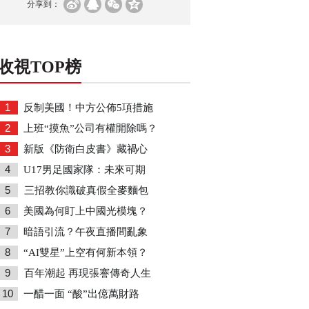
分享到：
收視TOP榜
1
反制美國！中方公佈5項措施
2
上班“摸魚”公司有權開除嗎？
3
新版《防衛白皮書》藏禍心
4
U17男足國家隊：未來可期
5
三招教你識破真假全麥麵包
6
美國為何盯上中國光模塊？
7
暗語引流？午夜直播間亂象
8
“AI雙星”上空有何新本領？
9
百年潮起 再現張謇傳奇人生
10
一醋一面 “酸”出億萬財路