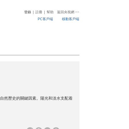
登錄
|
註冊
|
幫助
返回央視網
>>
PC客戶端
移動客戶端
音
熱榜
微視頻
兒
音樂
體育賽事
農業農村
自然歷史的關鍵因素。陽光和淡水支配着