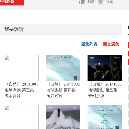
即觀看
點讚
收藏
我要評論
選集列表
圖文選集
《自然》 20141001
《自然》 20141002
《自然》 20141003
地球脈動 第三集
地球脈動 第四集
地球脈動 第五集
淡水資源
洞穴迷宮
奇幻沙漠