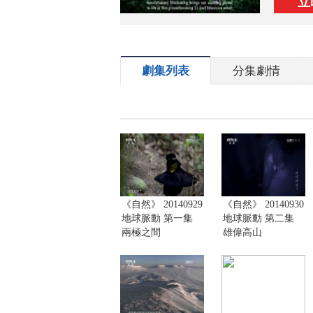
立
劇集列表
分集劇情
《自然》 20140929
《自然》 20140930
地球脈動 第一集
地球脈動 第二集
兩極之間
雄偉高山