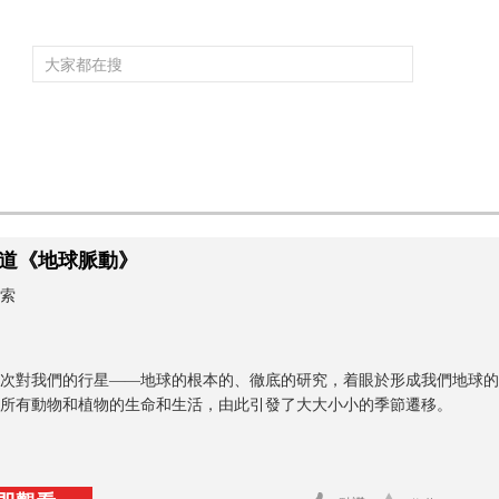
頻道大全
欄目大全
片庫
4K專區
聽
育
電影
國防軍事
電視劇
紀錄
科教
戲曲
社會與法
少
道《地球脈動》
索
次對我們的行星——地球的根本的、徹底的研究，着眼於形成我們地球的
所有動物和植物的生命和生活，由此引發了大大小小的季節遷移。