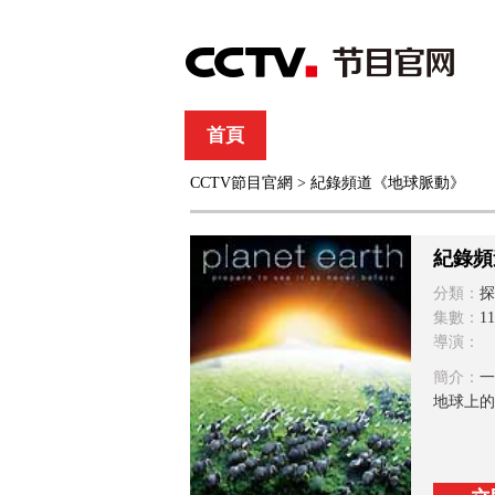
首頁
直播
節目單
CCTV節目官網
> 紀錄頻道《地球脈動》
綜合
新聞
財經
綜藝
中文國際
體
紀錄頻
分類：
探
集數：
11
導演：
簡介：
一
地球上的