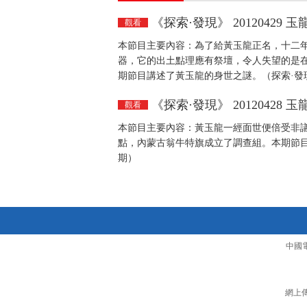
《探索·發現》 20120429 
觀看
本節目主要內容：為了給黃玉龍正名，十二
器，它的出土點理應有祭壇，令人失望的是
期節目講述了黃玉龍的身世之謎。（探索·發現2
《探索·發現》 20120428 
觀看
本節目主要內容：黃玉龍一經面世便倍受非
點，內蒙古翁牛特旗成立了調查組。本期節目講
期）
中國
網上傳