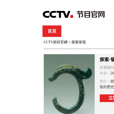
首頁
直播
節目單
CCTV節目官網
>
探索发现
綜合
新聞
財經
綜藝
中文國際
體
探索·
所屬欄目
年份：
20
簡介：
碧
龍的歷史
立