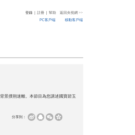
登錄
|
註冊
|
幫助
返回央視網
>>
PC客戶端
移動客戶端
音
熱榜
微視頻
兒
音樂
體育賽事
農業農村
背景撲朔迷離。本節目為您講述國寶碧玉
分享到：