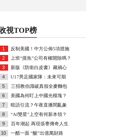
收視TOP榜
1
反制美國！中方公佈5項措施
2
上班“摸魚”公司有權開除嗎？
3
新版《防衛白皮書》藏禍心
4
U17男足國家隊：未來可期
5
三招教你識破真假全麥麵包
6
美國為何盯上中國光模塊？
7
暗語引流？午夜直播間亂象
8
“AI雙星”上空有何新本領？
9
百年潮起 再現張謇傳奇人生
10
一醋一面 “酸”出億萬財路