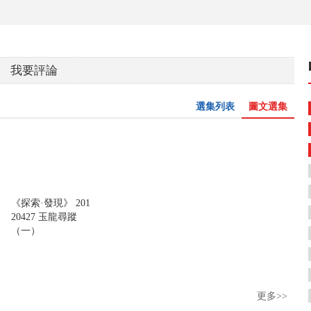
我要評論
選集列表
圖文選集
《探索·發現》 201
20427 玉龍尋蹤
（一）
更多>>