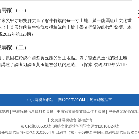
玉龍尋蹤（三）
年來吳甲才用雙腳丈量了翁牛特旗的每一寸土地。黃玉龍屬紅山文化重
在出土黃玉龍的翁牛特旗東拐棒溝的山坡上學者們卻沒能找到祭壇。本
012年第120期）
玉龍尋蹤（二）
議，原因在於説不清楚黃玉龍的出土地點。為了徹查黃玉龍的出土地
述了調查組調查黃玉龍被發現的經過。（探索·發現2012年第119
中央電視台網站
|
關於CCTV.COM
|
總台總經理室
電視網
|
中廣協會信息資料委員會
|
中廣協會電視文藝工作委員會
|
中央新聞紀錄電影
中央廣播電視總台 版權所有
京ICP證060535號
網絡文化經營許可證文網文[2010]024號
播視聽節目許可證號 0102004 新出網證（京）字098號
中國互聯網視聽節目服務自