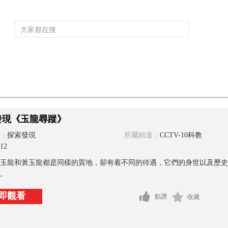
頻道大全
欄目大全
片庫
4K專區
聽
育
電影
國防軍事
電視劇
紀錄
科教
戲曲
社會與法
少
發現《玉龍尋蹤》
：
探索發現
所屬頻道：
CCTV-10科教
12
玉龍和黃玉龍都是同樣的質地，卻有着不同的待遇，它們的身世以及歷史
。
即觀看
點讚
收藏