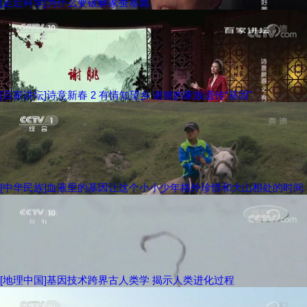
[走近科学]为什么要破解家蚕基因
[百家讲坛]诗意新春 2 有情知望乡 谢朓的家族遗传“基因”
[中华民族]血液里的基因让这个小小少年格外珍惜和大山相处的时间
[地理中国]基因技术跨界古人类学 揭示人类进化过程