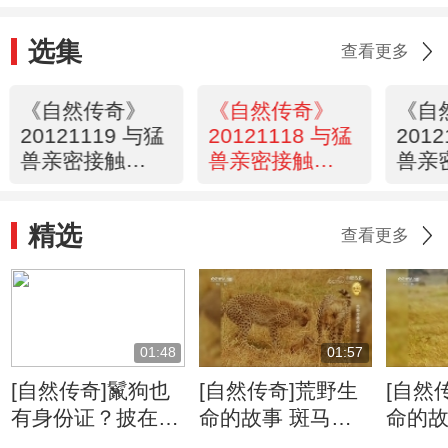
选集
查看更多
《自然传奇》
《自然传奇》
《自
20121119 与猛
20121118 与猛
201
兽亲密接触
兽亲密接触
兽亲
（6）
（5）
（4
精选
查看更多
01:48
01:57
[自然传奇]鬣狗也
[自然传奇]荒野生
[自然
有身份证？披在身
命的故事 斑马牛
命的故
上绝无重复
羚的迁徙将给食肉
侵占