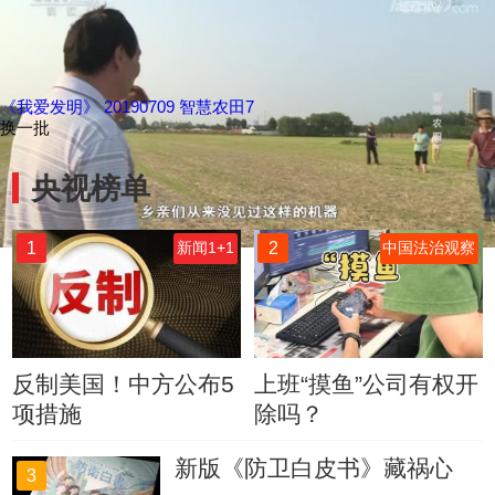
《我爱发明》 20190709 智慧农田7
换一批
央视榜单
1
2
新闻1+1
中国法治观察
反制美国！中方公布5
上班“摸鱼”公司有权开
项措施
除吗？
新版《防卫白皮书》藏祸心
3