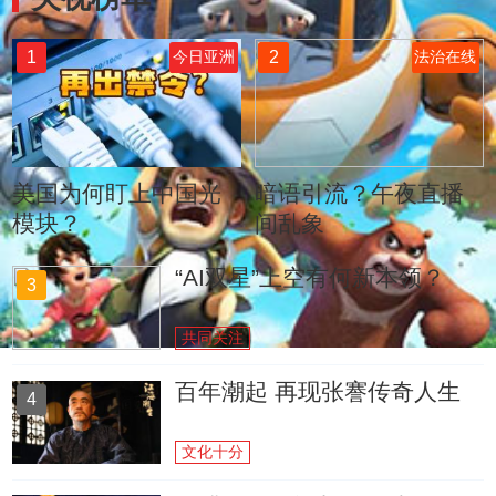
1
2
今日亚洲
法治在线
美国为何盯上中国光
暗语引流？午夜直播
模块？
间乱象
“AI双星”上空有何新本领？
3
共同关注
百年潮起 再现张謇传奇人生
4
文化十分