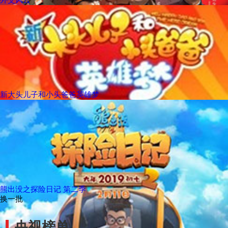
新大头儿子和小头爸爸英雄梦
熊出没之探险日记 第二季
换一批
央视榜单