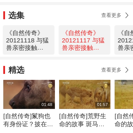
选集
查看更多
《自然传奇》
《自然传奇》
《自
20121118 与猛
20121117 与猛
201
兽亲密接触
兽亲密接触
兽亲
（5）
（4）
（3
精选
查看更多
01:48
01:57
[自然传奇]鬣狗也
[自然传奇]荒野生
[自然
有身份证？披在身
命的故事 斑马牛
命的故
上绝无重复
羚的迁徙将给食肉
侵占