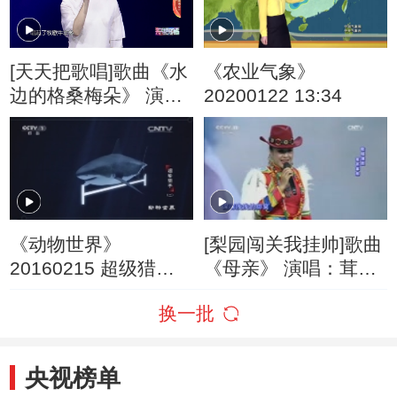
[天天把歌唱]歌曲《水
《农业气象》
边的格桑梅朵》 演
20200122 13:34
唱：魏新雨
《动物世界》
[梨园闯关我挂帅]歌曲
20160215 超级猎手
《母亲》 演唱：茸芭
（二）
莘那
换一批
央视榜单