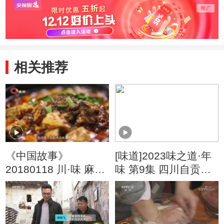
相关推荐
《中国故事》
[味道]2023味之道·年
20180118 川·味 麻婆
味 第9集 四川自贡篇
豆腐
以“盐”会“盐” 一腌一烘
做出独特风味盐烘咸
肉