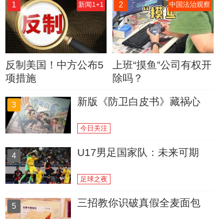
1
2
新闻1+1
中国法治观察
反制美国！中方公布5
上班“摸鱼”公司有权开
项措施
除吗？
新版《防卫白皮书》藏祸心
3
今日关注
U17男足国家队：未来可期
4
足球之夜
三招教你识破真假全麦面包
5