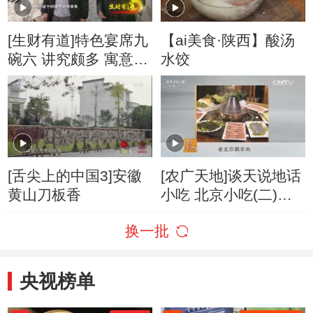
[生财有道]特色宴席九
【ai美食·陕西】酸汤
碗六 讲究颇多 寓意美
水饺
满
[舌尖上的中国3]安徽
[农广天地]谈天说地话
黄山刀板香
小吃 北京小吃(二)
20160714
换一批
央视榜单