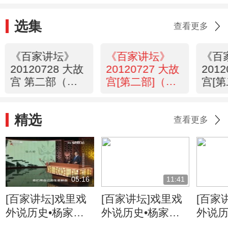
选集
查看更多
《百家讲坛》
《百家讲坛》
《百
20120728 大故
20120727 大故
201
宫 第二部（十
宫[第二部]（十
宫[
八）启祥长春
七）永寿之宫
六）
精选
查看更多
05:16
11:41
[百家讲坛]戏里戏
[百家讲坛]戏里戏
[百家
外说历史•杨家将
外说历史•杨家将
外说历
六郎的儿子都有谁
六郎与寇准的交情
名将