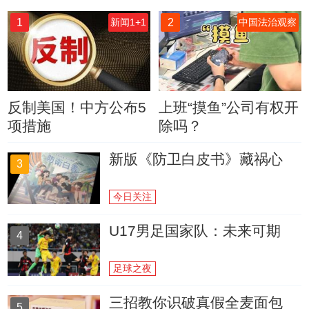
1
2
新闻1+1
中国法治观察
反制美国！中方公布5
上班“摸鱼”公司有权开
项措施
除吗？
新版《防卫白皮书》藏祸心
3
今日关注
U17男足国家队：未来可期
4
足球之夜
三招教你识破真假全麦面包
5