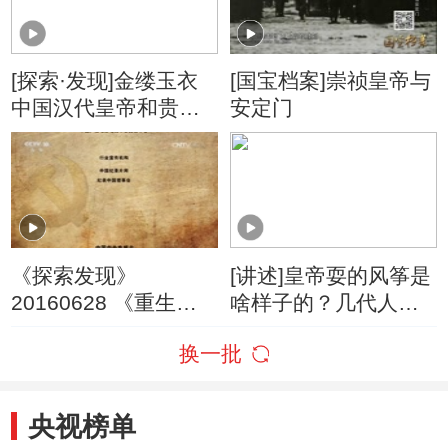
[探索·发现]金缕玉衣
[国宝档案]崇祯皇帝与
中国汉代皇帝和贵族
安定门
的殓服
《探索发现》
[讲述]皇帝耍的风筝是
20160628 《重生》
啥样子的？几代人把
第一集 使命
玩趣整成艺术
换一批
央视榜单