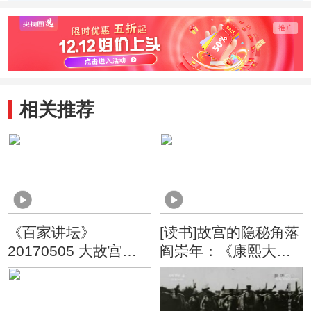
相关推荐
《百家讲坛》
[读书]故宫的隐秘角落
20170505 大故宫
阎崇年：《康熙大
（第四部）1 御窑之
帝》
源