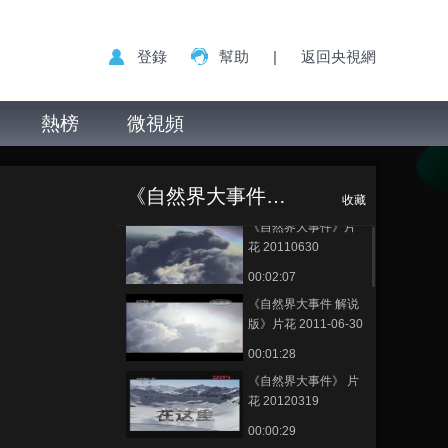
登錄
幫助
|
返回央視網
熱榜
微視頻
《自然界大事件》
正在播放
片花 20120619
《自然界大事件（精编版）》
收藏
《自然界大事件》片
花 20110630
00:02:07
《自然界大事件 解说
版》片花 2011-06-30
00:01:28
《自然界大事件》 片
花 20120319
00:00:29