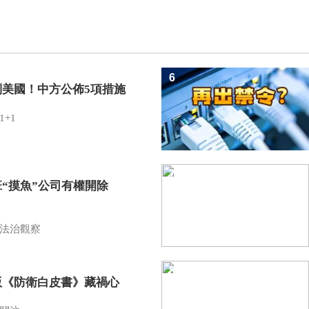
6
制美國！中方公佈5項措施
1+1
7
班“摸魚”公司有權開除
？
法治觀察
8
版《防衛白皮書》藏禍心