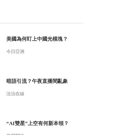
地
00:02:55
[自然界大事件]第二集
大洄游 太平洋鲑鱼开
始洄游
00:02:54
美國為何盯上中國光模塊？
[自然界大事件]第二集
大洄游 灰熊繁殖季节
来临
今日亞洲
00:02:40
[自然界大事件]第二集
大洄游 众多动物同样
等待着鲑鱼洄游
00:02:58
暗語引流？午夜直播間亂象
[自然界大事件]第二集
大洄游 灰熊在海边寻
法治在線
找食物
00:02:49
[自然界大事件]第3集
大迁徙 角马求偶
20130517
“AI雙星”上空有何新本領？
00:01:22
[自然界大事件]第三集