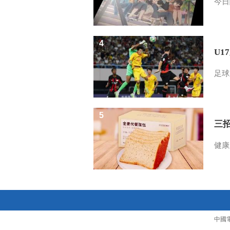
今日
4
U1
足球
5
三
健康
中國