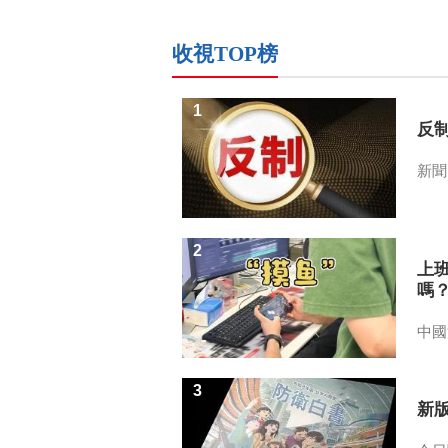
收視TOP榜
1
反
新聞
2
上
嗎
中國
3
新