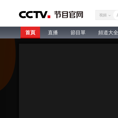
視頻
首頁
直播
節目單
頻道大