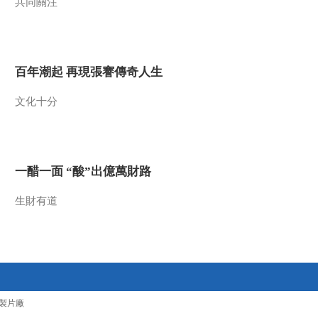
共同關注
大迁徙 伦盖伊火山
20130517
00:02:59
[自然界大事件]第三集
大迁徙 角马开始迁徙
百年潮起 再現張謇傳奇人生
20130517
00:02:56
文化十分
[自然界大事件]第三集
大迁徙 旱季幼狮难以
存活 20130517
00:02:59
[自然界大事件]第三集
一醋一面 “酸”出億萬財路
大迁徙 角马南迁
20130517
00:02:59
生財有道
[自然界大事件]第三集
大迁徙 角马穿越马拉
河 20130517
00:02:58
[自然界大事件]第三集
大迁徙 幼狮无力捕食
20130517
00:02:59
製片廠