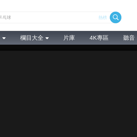
熱榜
全
欄目大全
片庫
4K專區
聽音