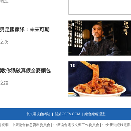
關注
9
7男足國家隊：未來可期
之夜
10
招教你識破真假全麥麵包
之路
中央電視台網站
|
關於CCTV.COM
|
總台總經理室
電視網
|
中廣協會信息資料委員會
|
中廣協會電視文藝工作委員會
|
中央新聞紀錄電影