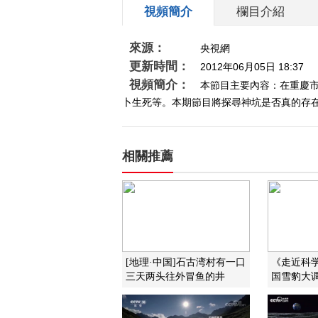
視頻簡介
欄目介紹
來源：
央視網
更新時間：
2012年06月05日 18:37
視頻簡介：
本節目主要內容：在重慶
卜生死等。本期節目將探尋神坑是否真的存在，
相關推薦
[地理·中国]石古湾村有一口
《走近科学》
三天两头往外冒鱼的井
国雪豹大调