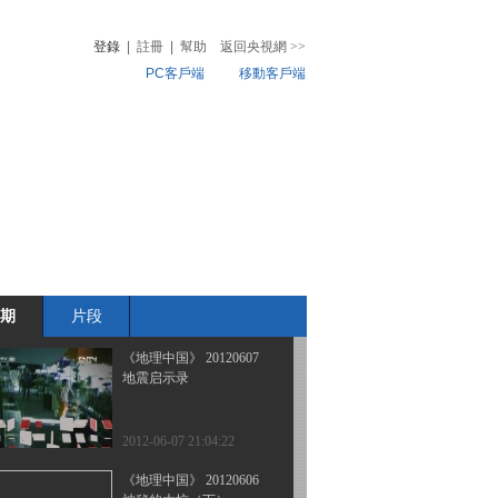
系列节目《秘境零距离》
——草原追凶（下）
登錄
|
註冊
|
幫助
返回央視網
>>
PC客戶端
移動客戶端
2012-06-10 21:22:26
《地理中国》 20120609
音
熱榜
系列节目《秘境零距离》
微視頻
——草原追凶（上）
兒
音樂
體育賽事
農業農村
2012-06-09 18:56:27
《地理中国》 20120608
水下密林
期
片段
2012-06-08 20:03:05
《地理中国》 20120607
地震启示录
2012-06-07 21:04:22
《地理中国》 20120606