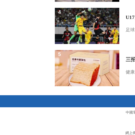
4
U1
足球
5
三
健康
中國
網上傳