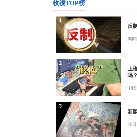
收視TOP榜
1
反
新聞
2
上
嗎
中國
3
新
今日