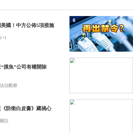
6
制美國！中方公佈5項措施
1+1
7
班“摸魚”公司有權開除
？
法治觀察
8
版《防衛白皮書》藏禍心
關注