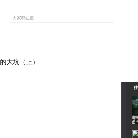
頻道大全
欄目大全
片庫
4K專區
聽
育
電影
國防軍事
電視劇
紀錄
科教
戲曲
社會與法
少
神秘的大坑（上）
往