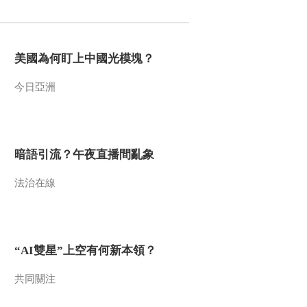
2012-05-25 20:17:38
《地理中国》 20120524
美國為何盯上中國光模塊？
解密神泉·不老泉
今日亞洲
2012-05-24 19:35:54
《地理中国》 20120523
解密神泉·冷泉
暗語引流？午夜直播間亂象
2012-05-23 20:28:06
法治在線
《地理中国》 20120521
揭秘史前大灾难（上）
“AI雙星”上空有何新本領？
2012-05-21 19:01:09
《地理中国》 20120520
共同關注
会“流血”的山洞（下）