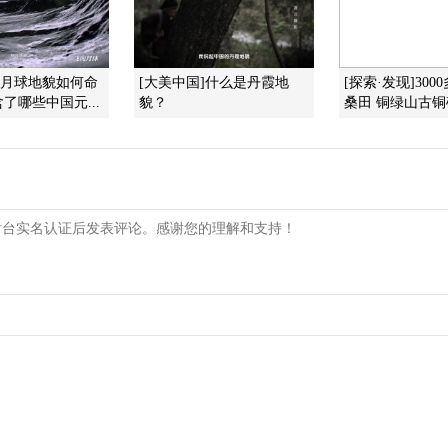
]月球地貌如何命
[大美中国]什么是丹霞地
[探索·发现]30
了哪些中国元...
貌？
桑田 铜绿山古铜矿