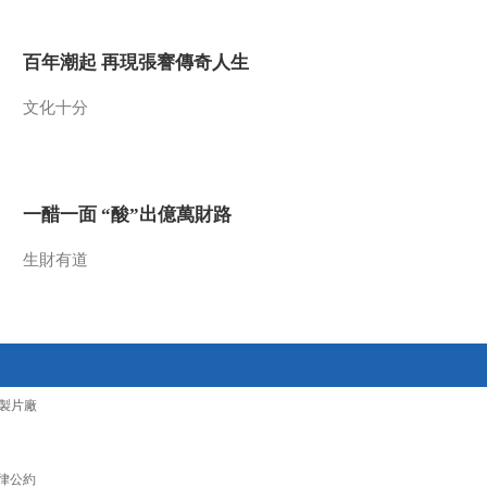
2012-05-20 18:53:08
百年潮起 再現張謇傳奇人生
《地理中国》 20120519
会“流血”的山洞（上）
文化十分
2012-05-19 18:58:55
《地理中国》 20120518
探秘“哈楼梯”
一醋一面 “酸”出億萬財路
生財有道
2012-05-18 18:49:00
《地理中国》 20120517
神奇的古井（下）
2012-05-17 19:44:41
製片廠
《地理中国》 20120516
神奇的古井（上）
律公約