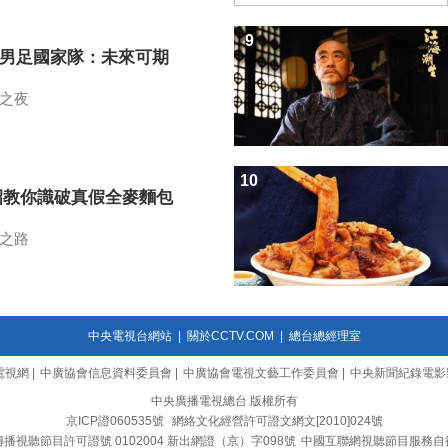
9
7男足國家隊：未來可期
之夜
10
招教你識破真假全麥麵包
之路
中央電視台網站
|
關於CCTV.COM
|
總台總經理室
電視網
|
中廣協會信息資料委員會
|
中廣協會電視文藝工作委員會
|
中央新聞紀錄電影
中央廣播電視總台 版權所有
京ICP證060535號
網絡文化經營許可證文網文[2010]024號
播視聽節目許可證號 0102004 新出網證（京）字098號
中國互聯網視聽節目服務自