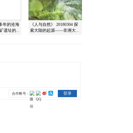
2012-05-29 18:49:53
《地理中国》 20120527
00多年的沧海
《人与自然》 20180304 探
深谷险境
遗址的...
索大陆的起源——非洲大...
2012-05-29 17:12:11
《地理中国》 20120528
奇怪的火球（上）
2012-05-28 18:41:44
《地理中国》 20120526
解密神泉·毒泉
2012-05-26 18:19:30
《地理中国》 20120525
解密神泉·间歇泉