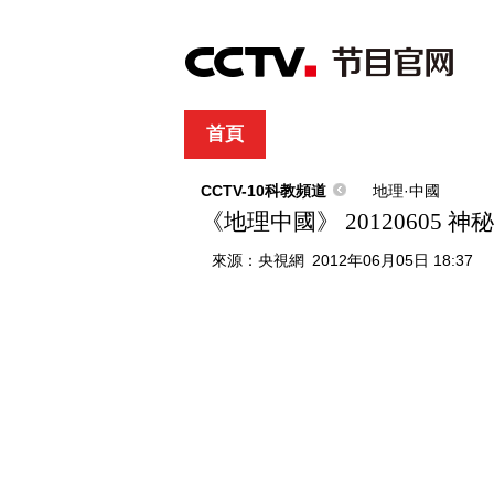
首頁
直播
節目單
綜合
新聞
財經
綜藝
中文國際
體
CCTV-10科教頻道
地理·中國
《地理中國》 20120605 
來源：
央視網
2012年06月05日 18:37