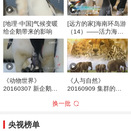
[地理·中国]气候变暖
[远方的家]海南环岛游
给企鹅带来的影响
（14）——活力海岸
古韵儋州 体验如何做
企鹅饲养员
《动物世界》
《人与自然》
20160307 新企鹅帝
20160909 集群的奥
国（下）
秘——神秘蝙蝠侠
换一批
央视榜单