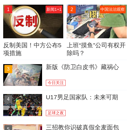
1
2
新闻1+1
中国法治观察
反制美国！中方公布5
上班“摸鱼”公司有权开
项措施
除吗？
新版《防卫白皮书》藏祸心
3
今日关注
U17男足国家队：未来可期
4
足球之夜
三招教你识破真假全麦面包
5