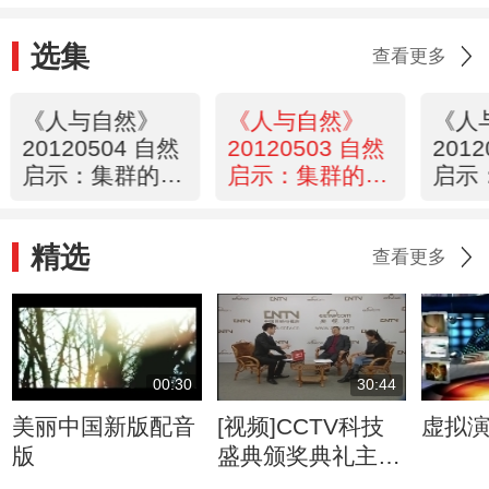
选集
查看更多
《人与自然》
《人与自然》
《人
20120504 自然
20120503 自然
201
启示：集群的奥
启示：集群的奥
启示
秘——飞越大瀑
秘——坚守南极
秘—
布
精选
查看更多
00:30
30:44
美丽中国新版配音
[视频]CCTV科技
虚拟
版
盛典颁奖典礼主创
访谈