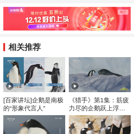
相关推荐
[百家讲坛]企鹅是南极
《猎手》第1集：筋疲
的“形象代言人”
力尽的企鹅跃上浮冰
与海豹展开最后“较量”