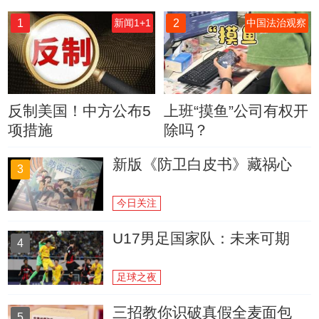
1
2
新闻1+1
中国法治观察
反制美国！中方公布5
上班“摸鱼”公司有权开
项措施
除吗？
新版《防卫白皮书》藏祸心
3
今日关注
U17男足国家队：未来可期
4
足球之夜
三招教你识破真假全麦面包
5