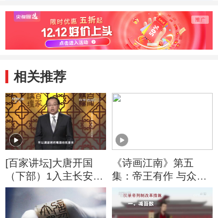
相关推荐
[百家讲坛]大唐开国
《诗画江南》第五
（下部）1入主长安
集：帝王有作 与众同
隋炀帝命丧江都
波 没想到你是这样的
隋炀帝