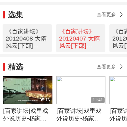
选集
查看更多
《百家讲坛》
《百家讲坛》
《百
20120408 大隋
20120407 大隋
201
风云[下部]
风云[下部]
风云[
（十）杨素之死
（九） 炀帝西
（八
巡
精选
查看更多
05:16
11:41
[百家讲坛]戏里戏
[百家讲坛]戏里戏
[百家
外说历史•杨家将
外说历史•杨家将
外说历
六郎的儿子都有谁
六郎与寇准的交情
名将