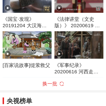
《国宝·发现》
《法律讲堂（文史
20191204 大汉海昏
版）》 20200619 秦
侯·千古奇帝
亡汉兴的法制规律
（十） 缇萦上书
[百家说故事]缇萦救父
《军事纪录》
20200616 河西走廊
第九集 丝路（上）
换一批
央视榜单