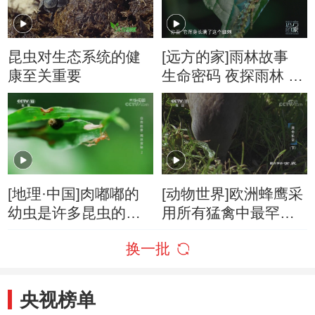
昆虫对生态系统的健
[远方的家]雨林故事
康至关重要
生命密码 夜探雨林 寻
找竹节虫新物种
[地理·中国]肉嘟嘟的
[动物世界]欧洲蜂鹰采
幼虫是许多昆虫的食
用所有猛禽中最罕见
物
的方式寻觅美食
换一批
央视榜单