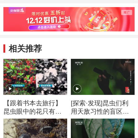
相关推荐
【跟着书本去旅行】
[探索·发现]昆虫们利
昆虫眼中的花只有三
用天敌习性的盲区演
种颜色？
化出夜间活动的生存
策略