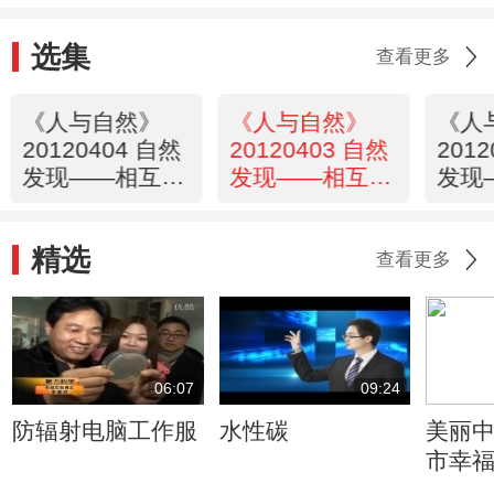
选集
查看更多
《人与自然》
《人与自然》
《人
20120404 自然
20120403 自然
201
发现——相互依
发现——相互依
发现
存的昆虫世界
存的昆虫世界
存的
（下）
（中）
（上
精选
查看更多
06:07
09:24
防辐射电脑工作服
水性碳
美丽中
市幸