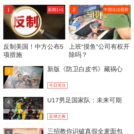
1
2
新闻1+1
中国法治观察
反制美国！中方公布5
上班“摸鱼”公司有权开
项措施
除吗？
新版《防卫白皮书》藏祸心
3
今日关注
U17男足国家队：未来可期
4
足球之夜
三招教你识破真假全麦面包
5