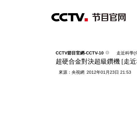
首頁
直播
節目單
綜合
新聞
財經
綜藝
中文國際
體
CCTV節目官網-CCTV-10
走近科學(
超硬合金對決超級鑽機 [走近科學]
來源：
央視網
2012年01月23日 21:53