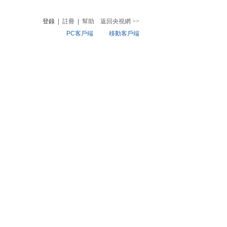
登錄
|
註冊
|
幫助
返回央視網
>>
PC客戶端
移動客戶端
音
熱榜
微視頻
兒
音樂
體育賽事
農業農村