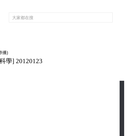
頻道大全
欄目大全
片庫
4K專區
聽
育
電影
國防軍事
電視劇
紀錄
科教
戲曲
社會與法
少
停播)
 20120123