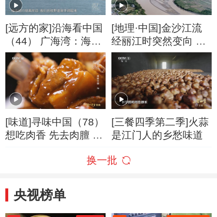
[远方的家]沿海看中国
[地理·中国]金沙江流
（44） 广海湾：海洋
经丽江时突然变向 形
精灵的家园
成了万里长江第一湾
[味道]寻味中国（78）
[三餐四季第二季]火蒜
想吃肉香 先去肉膻 这
是江门人的乡愁味道
是赵大哥烹羊的基础
换一批
步骤
央视榜单