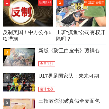
1
2
新闻1+1
中国法治观察
反制美国！中方公布5
上班“摸鱼”公司有权开
项措施
除吗？
新版《防卫白皮书》藏祸心
3
今日关注
U17男足国家队：未来可期
4
足球之夜
三招教你识破真假全麦面包
5