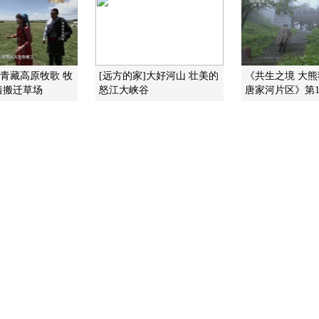
]青藏高原牧歌 牧
[远方的家]大好河山 壮美的
《共生之境 大
着搬迁草场
怒江大峡谷
唐家河片区》第1集