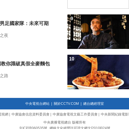
9
7男足國家隊：未來可期
之夜
10
招教你識破真假全麥麵包
之路
中央電視台網站
|
關於CCTV.COM
|
總台總經理室
電視網
|
中廣協會信息資料委員會
|
中廣協會電視文藝工作委員會
|
中央新聞紀錄電影
中央廣播電視總台 版權所有
京ICP證060535號
網絡文化經營許可證文網文[2010]024號