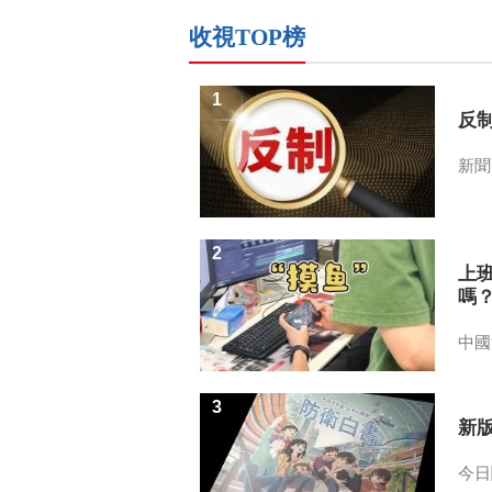
收視TOP榜
1
反
新聞
2
上
嗎
中國
3
新
今日