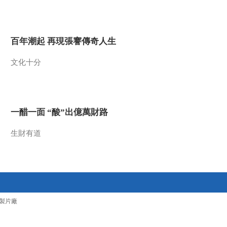
2011-12-08 18:32:00
《地理中国》 20111207
百年潮起 再現張謇傳奇人生
都市暗影
文化十分
2011-12-07 18:38:15
《地理中国》 20111206
探秘沼泽地
一醋一面 “酸”出億萬財路
2011-12-06 18:11:28
生財有道
《地理中国》 20111205
神秘地带
2011-12-05 19:55:09
《地理中国》 20111204
製片廠
寻找“还魂草”