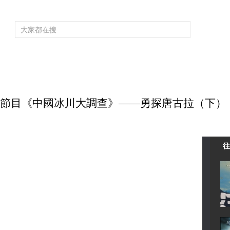
頻道大全
欄目大全
片庫
4K專區
聽
育
電影
國防軍事
電視劇
紀錄
科教
戲曲
社會與法
少
3 系列節目《中國冰川大調查》——勇探唐古拉（下）
往