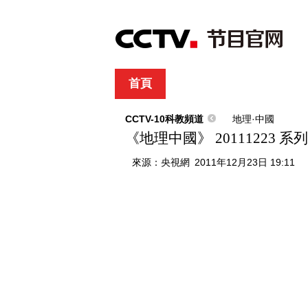
首頁
直播
節目單
綜合
新聞
財經
綜藝
中文國際
體
CCTV-10科教頻道
地理·中國
《地理中國》 2011122
來源：
央視網
2011年12月23日 19:11