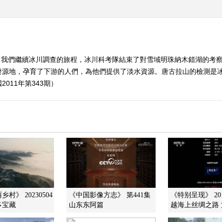
目我們繼續冰川調查的旅程，冰川科考隊結束了對雪域明珠納木錯湖的考
發源地，孕育了下游的人們，為他們提供了淡水資源。唐古拉山的檢測是
011年第343期）
村》 20230504
《中国影像方志》 第441集
《特别呈现》 201
多宝藏
山东东阿篇
越海上丝绸之路 第