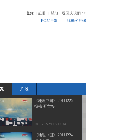
[地理中国] 20111228
登錄
|
註冊
|
幫助
返回央視網
>>
PC客戶端
移動客戶端
2011-12-28 20:03:11
山水长安——秦岭探秘
音
熱榜
[地理中国] 20111227
微視頻
兒
音樂
體育賽事
農業農村
2011-12-27 20:14:10
山水长安——山水相依
[地理中国] 20111226
期
片段
2011-12-26 19:32:31
《地理中国》 20111225
揭秘“死亡谷”
2011-12-25 18:17:34
《地理中国》 20111224