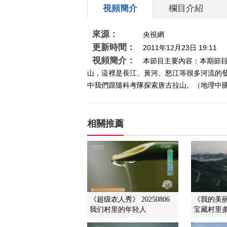
視頻簡介
欄目介紹
來源：
央視網
更新時間：
2011年12月23日 19:11
視頻簡介：
本節目主要內容：本期節
山，這裡是長江、黃河、怒江等很多河流的
中我們跟隨科考隊探索唐古拉山。（地理中國2
相關推薦
《超级农人秀》 20250806
《我的美丽乡
我们村里的年轻人
宝藏村里