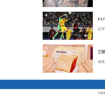
4
U1
足球
5
三
健康
中國