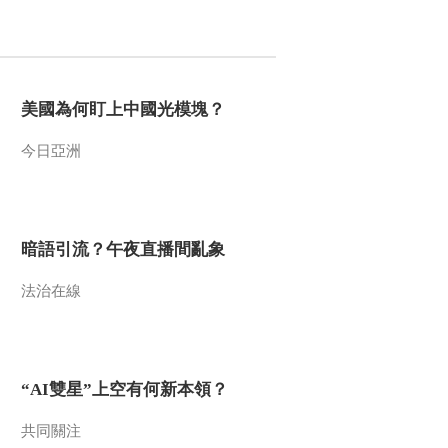
2011-12-12 18:11:05
《地理中国》 20111211
怪洞迷宫
美國為何盯上中國光模塊？
2011-12-11 19:56:10
今日亞洲
《地理中国》 20111210
解密黄脸坳
暗語引流？午夜直播間亂象
2011-12-10 18:31:44
法治在線
《地理中国》 20111209
探秘佛爷崖
2011-12-09 18:37:38
“AI雙星”上空有何新本領？
《地理中国》 20111208
解密“剧毒”之泉
共同關注