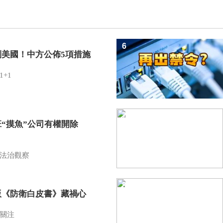
6
制美國！中方公佈5項措施
1+1
7
班“摸魚”公司有權開除
？
法治觀察
8
版《防衛白皮書》藏禍心
關注