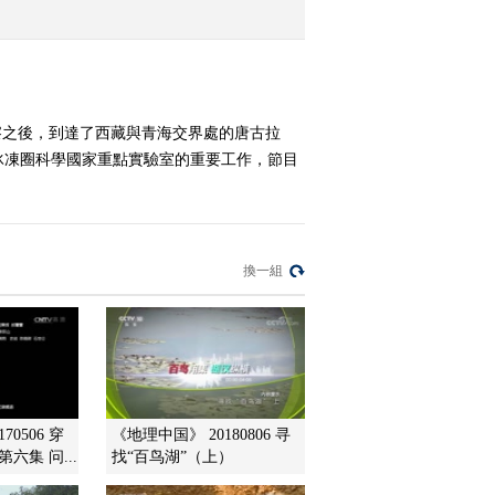
2011-12-20 20:32:00
《地理中国》 20111219
林中雪峰
察之後，到達了西藏與青海交界處的唐古拉
冰凍圈科學國家重點實驗室的重要工作，節目
2011-12-19 19:49:27
《地理中国》 20111218
山背村里的“杀手”
換一組
2011-12-18 18:23:42
《地理中国》 20111217
“雪人”之谜
2011-12-17 18:51:21
70506 穿
《地理中国》 20180806 寻
六集 问...
找“百鸟湖”（上）
《地理中国》 20111216
石帝传奇