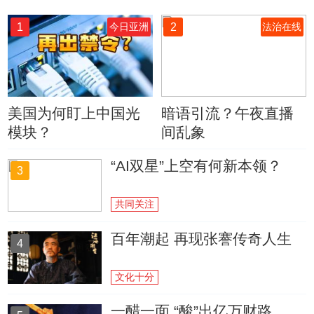
1
2
今日亚洲
法治在线
美国为何盯上中国光
暗语引流？午夜直播
模块？
间乱象
“AI双星”上空有何新本领？
3
共同关注
百年潮起 再现张謇传奇人生
4
文化十分
一醋一面 “酸”出亿万财路