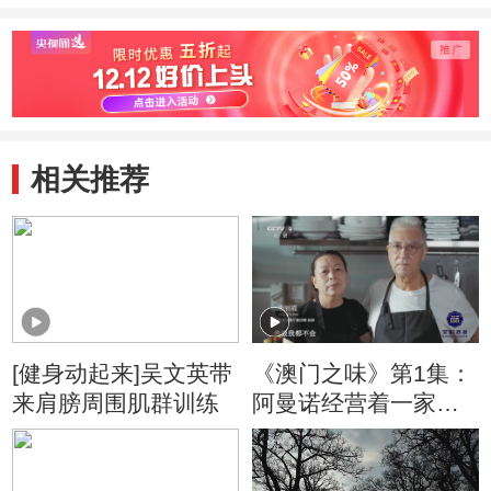
相关推荐
[健身动起来]吴文英带
《澳门之味》第1集：
来肩膀周围肌群训练
阿曼诺经营着一家葡
国风味的私房菜餐厅