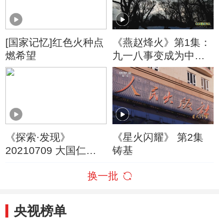
[国家记忆]红色火种点
《燕赵烽火》第1集：
燃希望
九一八事变成为中国
人民抗日战争的起点
《探索·发现》
《星火闪耀》 第2集
20210709 大国仁医
铸基
（上）
换一批
央视榜单