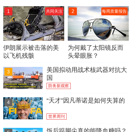
1
2
共同关注
每周质量报告
伊朗展示被击落的美
为何戴了太阳镜反而
以飞机残骸
头晕眼胀？
美国拟动用战术核武器对抗大
3
国
防务新观察
“天才”因凡蒂诺是如何失算的
4
世界周刊
饭后踮脚尖真的能降血糖吗？