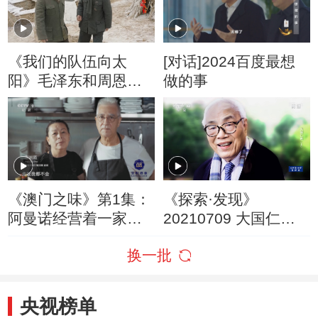
《我们的队伍向太
[对话]2024百度最想
阳》毛泽东和周恩来
做的事
与孩子们一起放鞭炮
《澳门之味》第1集：
《探索·发现》
阿曼诺经营着一家葡
20210709 大国仁医
国风味的私房菜餐厅
（上）
换一批
央视榜单